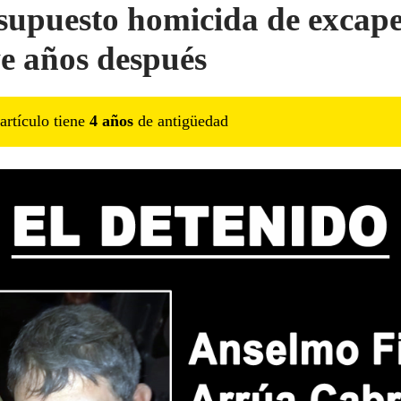
supuesto homicida de excape
e años después
artículo tiene
4
año
s
de antigüedad