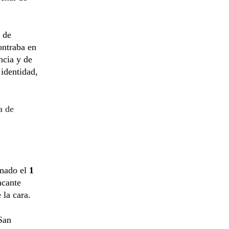
 de
ontraba en
ncia y de
 identidad,
a de
inado el
1
acante
 la cara.
San