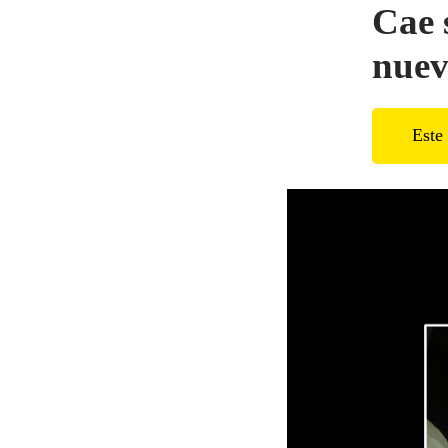
Cae 
nuev
Este 