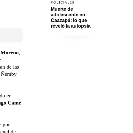
POLICIALES
Muerte de 
adolescente en 
Caazapá: lo que 
reveló la autopsia
s
Moreno
,
r
án de las
de Ñemby
ado en
go Came
e por
penal de