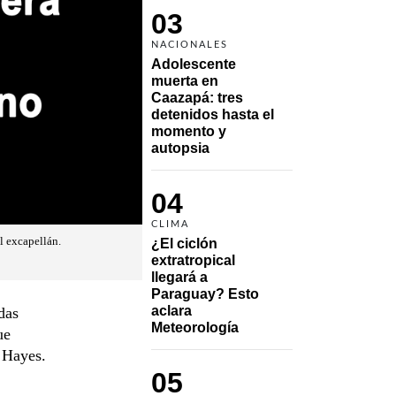
03
NACIONALES
Adolescente 
muerta en 
Caazapá: tres 
detenidos hasta el 
momento y 
autopsia
04
CLIMA
l excapellán.
¿El ciclón 
extratropical 
llegará a 
Paraguay? Esto 
aclara 
das
Meteorología
ue
e Hayes.
05