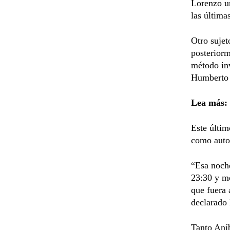
Lorenzo un
las última
Otro sujet
posteriorm
método inv
Humberto 
Lea más:
Este últi
como autor
“Esa noch
23:30 y me
que fuera 
declarado 
Tanto Aní