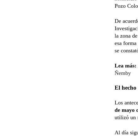
Pozo Color
De acuerdo
Investigac
la zona de
esa forma 
se constat
Lea más:
Ñemby
El hecho
Los antec
de mayo 
utilizó un
Al día sig