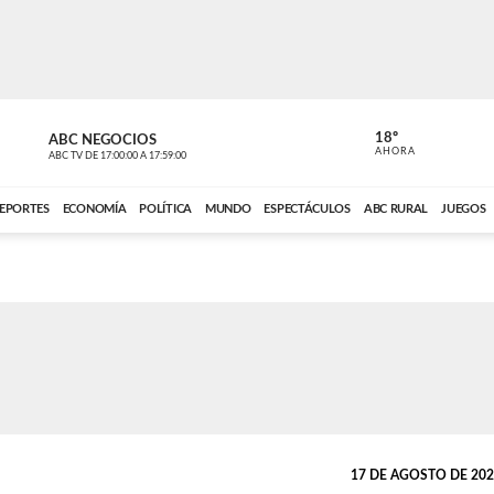
18º
ABC NEGOCIOS
ANCHO PER
AHORA
ABC TV
DE
17:00:00
A
17:59:00
ABC CARDINAL 
EPORTES
ECONOMÍA
POLÍTICA
MUNDO
ESPECTÁCULOS
ABC RURAL
JUEGOS
17 DE AGOSTO DE 2021