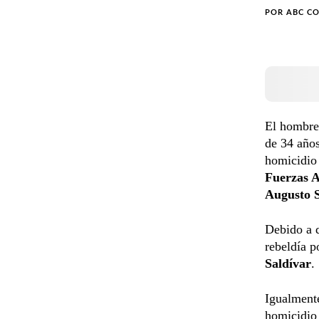
POR
ABC C
El hombre
de 34 años
homicidio 
Fuerzas 
Augusto S
Debido a q
rebeldía p
Saldívar
.
Igualment
homicidio 