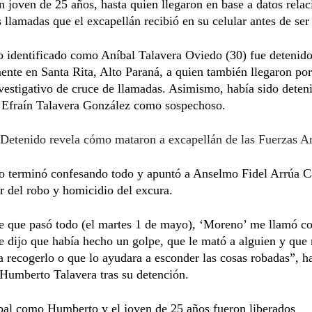
 joven de 25 años, hasta quien llegaron en base a datos rela
s llamadas que el excapellán recibió en su celular antes de ser
o identificado como Aníbal Talavera Oviedo (30) fue detenid
ente en Santa Rita, Alto Paraná, a quien también llegaron por
estigativo de cruce de llamadas. Asimismo, había sido deten
Efraín Talavera González como sospechoso.
Detenido revela cómo mataron a excapellán de las Fuerzas 
mo terminó confesando todo y apuntó a Anselmo Fidel Arrúa C
 del robo y homicidio del excura.
e que pasó todo (el martes 1 de mayo), ‘Moreno’ me llamó c
 dijo que había hecho un golpe, que le mató a alguien y que 
a recogerlo o que lo ayudara a esconder las cosas robadas”, h
Humberto Talavera tras su detención.
bal como Humberto y el joven de 25 años fueron liberados