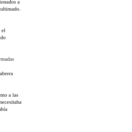
cionados a
 ultimado.
o
 el
ido
Armadas
abrera
omo a las
necesitaba
abía