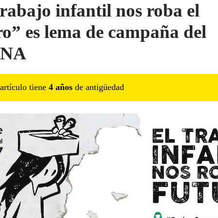
rabajo infantil nos roba el
ro” es lema de campaña del
NNA
artículo tiene
4
año
s
de antigüedad