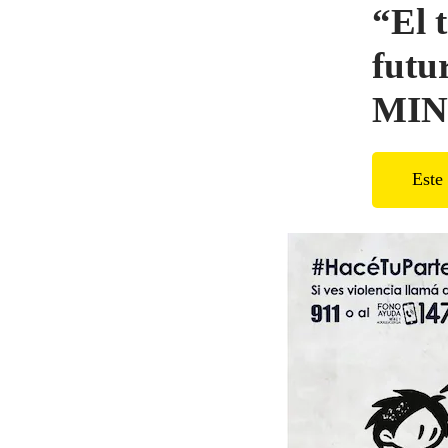
“El t
futu
MI
Este 