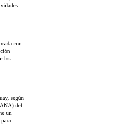
ividades
orada con
ación
e los
guay, según
(EANA) del
ne un
 para