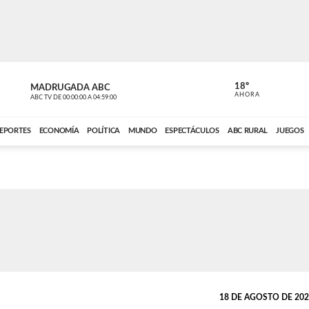
18º
MADRUGADA ABC
MADRUGAD
AHORA
ABC TV
DE
00:00:00
A
04:59:00
ABC CARDINAL 
EPORTES
ECONOMÍA
POLÍTICA
MUNDO
ESPECTÁCULOS
ABC RURAL
JUEGOS
18 DE AGOSTO DE 2021