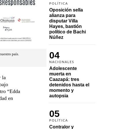
POLÍTICA
Oposición sella 
alianza para 
disputar Villa 
Hayes, bastión 
político de Bachi 
Núñez
04
nuestro país.
NACIONALES
Adolescente 
muerta en 
 la
Caazapá: tres 
bajo
detenidos hasta el 
momento y 
atro “Edda
autopsia
edad en
05
POLÍTICA
Contralor y 