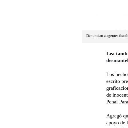
Denuncian a agentes fiscale
Lea tamb
desmantel
Los hechos
escrito pr
graficacio
de inocent
Penal Par
Agregó que
apoyo de l