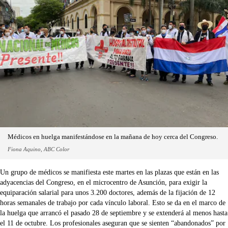
Médicos en huelga manifestándose en la mañana de hoy cerca del Congreso.
Fiona Aquino, ABC Color
Un grupo de médicos se manifiesta este martes en las plazas que están en las
adyacencias del Congreso, en el microcentro de Asunción, para exigir la
equiparación salarial para unos 3.200 doctores, además de la fijación de 12
horas semanales de trabajo por cada vínculo laboral. Esto se da en el marco de
la huelga que arrancó el pasado 28 de septiembre y se extenderá al menos hasta
el 11 de octubre. Los profesionales aseguran que se sienten “abandonados” por