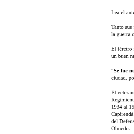
Lea el an
Tanto sus
la guerra 
El féretro
un buen n
“
Se fue n
ciudad, po
El veteran
Regimiento
1934 al 15
Capirendá
del Defen
Olmedo.