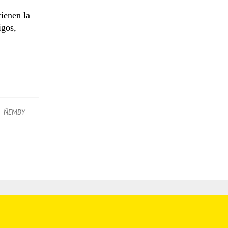
tienen la
igos,
ÑEMBY