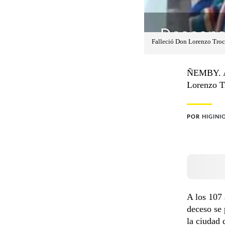
Falleció Don Lorenzo Troc
ÑEMBY. Ay
Lorenzo Tr
POR
HIGINI
A los 107 
deceso se 
la ciudad