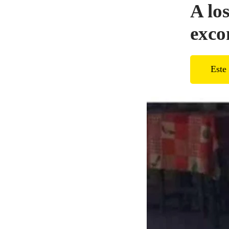
A lo
exco
Este 