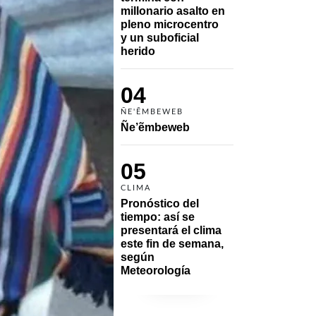
millonario asalto en 
pleno microcentro 
y un suboficial 
herido
04
ÑE'ẼMBEWEB
Ñe’ẽmbeweb
05
CLIMA
Pronóstico del 
tiempo: así se 
presentará el clima 
este fin de semana, 
según 
Meteorología