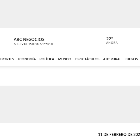
22º
ABC NEGOCIOS
POLIDEPOR
AHORA
ABC TV
DE
15:00:00
A
15:59:00
ABC CARDINAL 
EPORTES
ECONOMÍA
POLÍTICA
MUNDO
ESPECTÁCULOS
ABC RURAL
JUEGOS
11 DE FEBRERO DE 2022