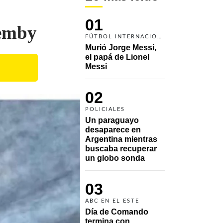
01
Ñemby
FÚTBOL INTERNACIONAL
Murió Jorge Messi, 
el papá de Lionel 
Messi
02
POLICIALES
Un paraguayo 
desaparece en 
Argentina mientras 
buscaba recuperar 
un globo sonda 
03
ABC EN EL ESTE
Día de Comando 
termina con 