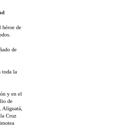
ud
l héroe de
odos.
añado de
 toda la
ón y en el
lio de
, Aliguatá,
 la Cruz
Timotea