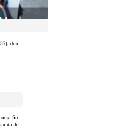
35), don
Chaco. Su
ñadita de