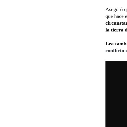
Aseguró qu
que hace e
circunsta
la tierra 
Lea tamb
conflicto 