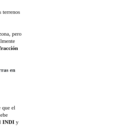
s terrenos
zona, pero
ualmente
fracción
rras en
 que el
debe
el
INDI
y