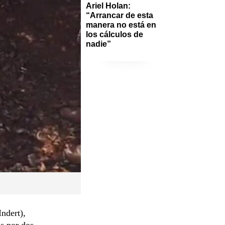
Ariel Holan: 
“Arrancar de esta 
manera no está en 
los cálculos de 
nadie”
Indert),
as por dos