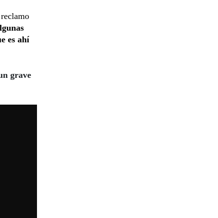
l reclamo
lgunas
e es ahí
 un grave