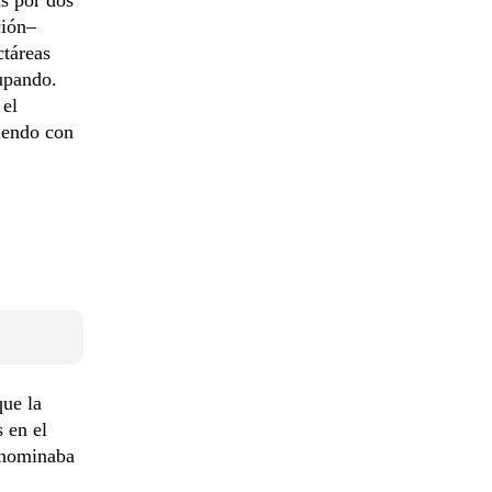
ción–
ctáreas
cupando.
 el
diendo con
que la
s en el
denominaba