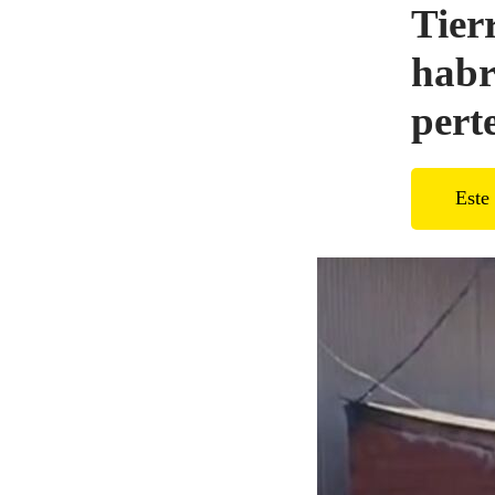
Tier
habr
pert
Este 