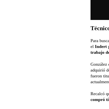
Técnico
Para busca
el
Indert
trabajo de
González d
adquirió d
fueron tit
actualment
Recalcó qu
compró tí