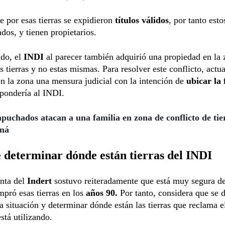
e por esas tierras se expidieron
títulos válidos
, por tanto esto
ados, y tienen propietarios.
ado, el
INDI
al parecer también adquirió una propiedad en la 
as tierras y no estas mismas. Para resolver este conflicto, act
en la zona una mensura judicial con la intención de
ubicar la 
pondería al INDI.
puchados atacan a una familia en zona de conflicto de tie
aná
 determinar dónde están tierras del INDI
nta del
Indert
sostuvo reiteradamente que está muy segura de
mpró esas tierras en los
años 90.
Por tanto, considera que se 
 la situación y determinar dónde están las tierras que reclama 
está utilizando.