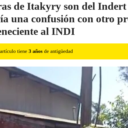
ras de Itakyry son del Indert
ía una confusión con otro pr
eneciente al INDI
artículo tiene
3
año
s
de antigüedad