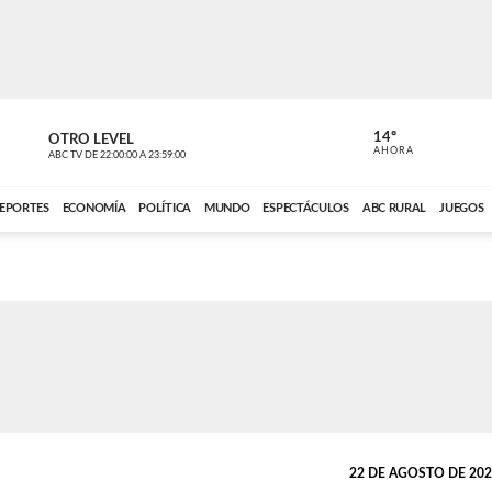
14º
OTRO LEVEL
MÚSICA PA
AHORA
ABC TV
DE
22:00:00
A
23:59:00
ABC CARDINAL 
EPORTES
ECONOMÍA
POLÍTICA
MUNDO
ESPECTÁCULOS
ABC RURAL
JUEGOS
22 DE AGOSTO DE 2022