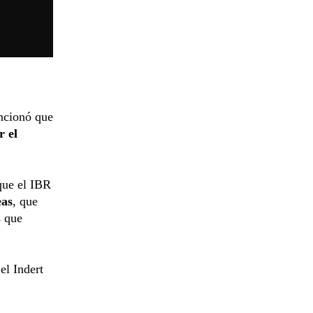
cionó que
r el
que el IBR
eas
, que
s que
el Indert