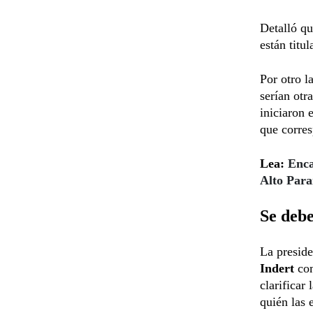
Detalló qu
están titul
Por otro l
serían otr
iniciaron 
que corres
Lea:
Enca
Alto Par
Se debe
La preside
Indert
co
clarificar
quién las 