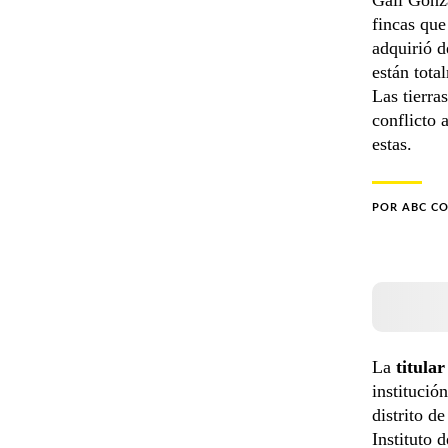
fincas que
adquirió d
están tota
Las tierra
conflicto 
estas.
POR
ABC C
La
titula
institució
distrito de
Instituto 