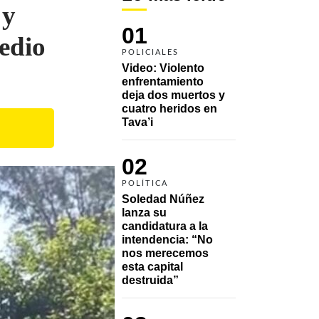
 y
01
edio
POLICIALES
Video: Violento 
enfrentamiento 
deja dos muertos y 
cuatro heridos en 
Tava’i
02
POLÍTICA
Soledad Núñez 
lanza su 
candidatura a la 
intendencia: “No 
nos merecemos 
esta capital 
destruida”