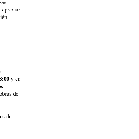
sas
 apreciar
bién
as
8:00
y en
os
 obras de
ses de