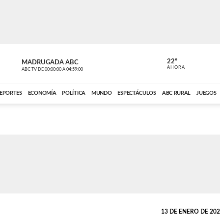
22º
MADRUGADA ABC
MADRUGAD
AHORA
ABC TV
DE
00:00:00
A
04:59:00
ABC CARDINAL 
EPORTES
ECONOMÍA
POLÍTICA
MUNDO
ESPECTÁCULOS
ABC RURAL
JUEGOS
13 DE ENERO DE 2023