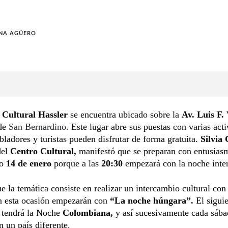
INA AGÜERO
Cultural Hassler
se encuentra ubicado sobre la
Av. Luis F.
 de
San Bernardino.
Este lugar abre sus puestas con varias act
bladores y turistas pueden disfrutar de forma gratuita.
Silvia 
del
Centro Cultural,
manifestó que se preparan con entusias
o
14 de enero
porque a las
20:30
empezará con la noche inter
e la temática consiste en realizar un intercambio cultural con
n esta ocasión empezarán con
“La noche húngara”.
El siguie
 tendrá la Noche
Colombiana,
y así sucesivamente cada sáb
n un país diferente.