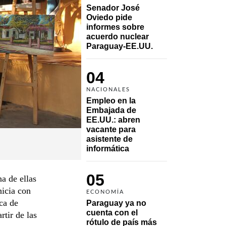
Senador José 
Oviedo pide 
informes sobre 
acuerdo nuclear 
Paraguay-EE.UU.
04
NACIONALES
Empleo en la 
Embajada de 
EE.UU.: abren 
vacante para 
asistente de 
informática
05
a de ellas
nicia con
ECONOMÍA
ca de
Paraguay ya no 
cuenta con el 
rtir de las
rótulo de país más 