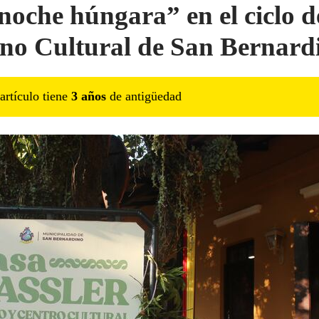
noche húngara” en el ciclo d
no Cultural de San Bernard
artículo tiene
3
año
s
de antigüedad