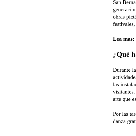
San Bernar
generacion
obras pict
festivales
Lea más:
¿Qué h
Durante la
actividade
las instal
visitantes
arte que e
Por las ta
danza grat