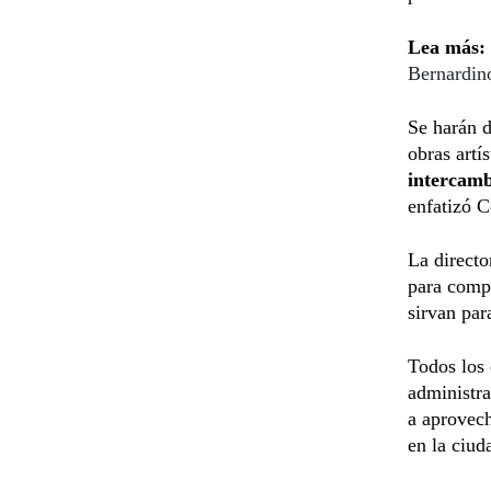
Lea más:
Bernardin
Se harán d
obras artís
intercamb
enfatizó C
La directo
para compa
sirvan par
Todos los 
administra
a aprovech
en la ciud