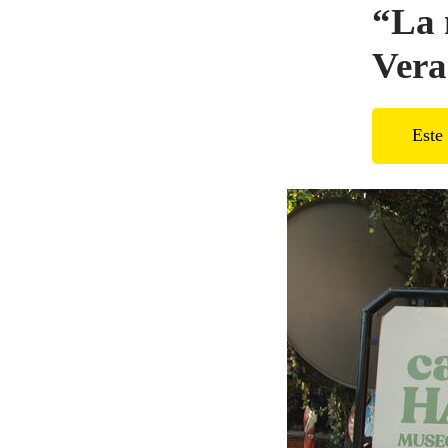
“La 
Vera
Este 