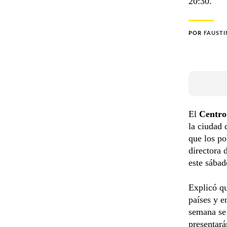
20:30.
POR
FAUST
El
Centro 
la ciudad
que los po
directora 
este sábad
Explicó qu
países y e
semana se
presentará