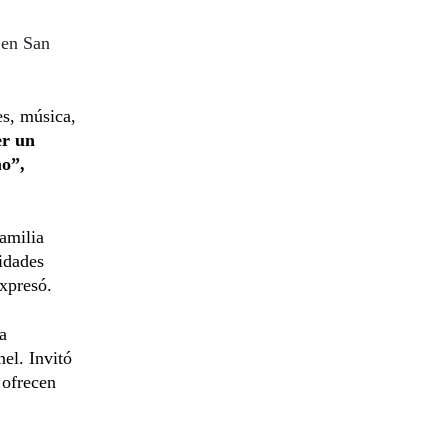
 en San
es, música,
er un
mo”,
familia
idades
expresó.
a
el. Invitó
 ofrecen