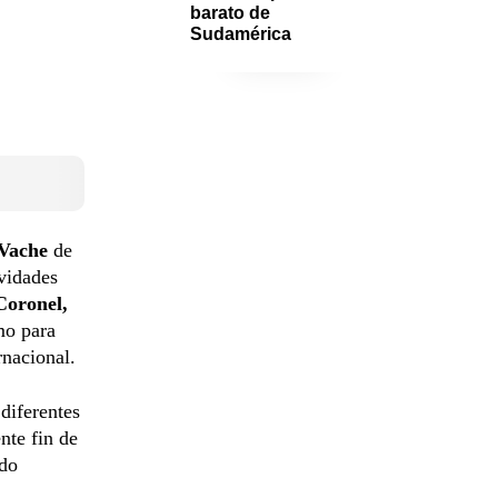
barato de 
Sudamérica
 Vache
de
ividades
Coronel,
mo para
nacional.
 diferentes
nte fin de
ado