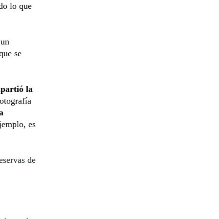
do lo que
 un
que se
partió la
otografía
a
ejemplo, es
eservas de