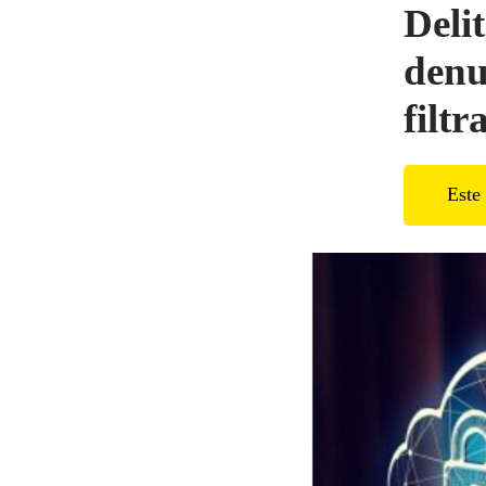
Deli
denu
filt
Este 