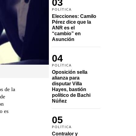
03
POLÍTICA
Elecciones: Camilo 
Pérez dice que la 
ANR es el 
“cambio” en 
Asunción 
04
POLÍTICA
Oposición sella 
alianza para 
disputar Villa 
s de la
Hayes, bastión 
político de Bachi 
 de
Núñez
on
o es
05
POLÍTICA
Contralor y 