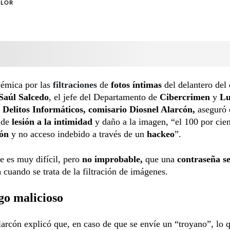
OLOR
lémica por las
filtraciones
de
fotos íntimas
del delantero del
Saúl Salcedo
, el jefe del Departamento de
Cibercrimen
y
Lu
 Delitos Informáticos,
comisario Diosnel Alarcón,
aseguró 
 de
lesión a la intimidad
y daño a la imagen, “el 100 por cien
ión
y no acceso indebido a través de un
hackeo
”.
 es muy difícil, pero
no improbable,
que una
contraseña s
a
cuando se trata de la filtración de imágenes.
go malicioso
arcón explicó que, en caso de que se envíe un “troyano”, lo 