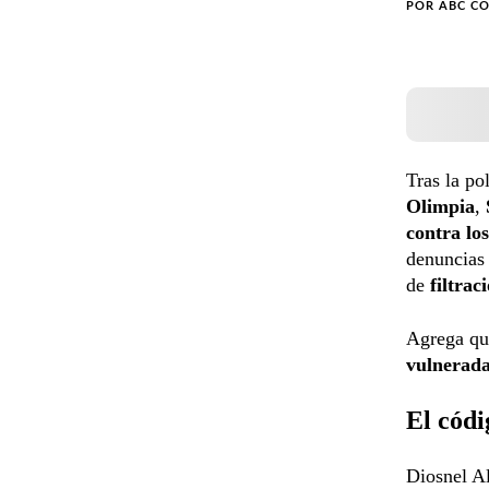
POR
ABC C
Tras la po
Olimpia
,
contra los
denuncias
de
filtrac
Agrega que
vulnerad
El códi
Diosnel Al