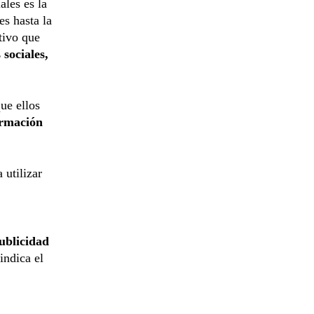
ales es la
es hasta la
tivo que
 sociales,
ue ellos
rmación
 utilizar
ublicidad
indica el