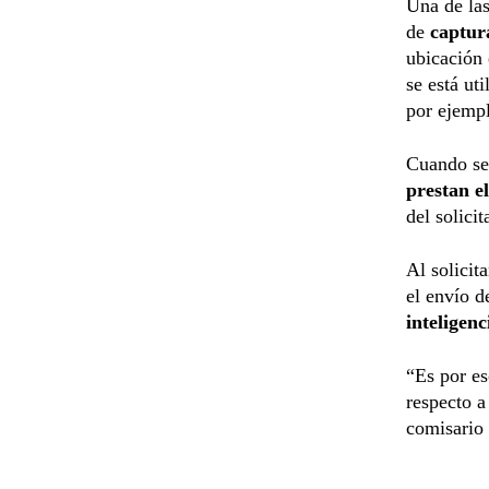
Una de las
de
captur
ubicación 
se está ut
por ejemp
Cuando se 
prestan el
del solicit
Al solicit
el envío d
inteligenci
“Es por e
respecto a
comisario