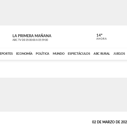
14º
LA PRIMERA MAÑANA
LA PRIMER
AHORA
ABC TV
DE
05:00:00
A
05:59:00
ABC CARDINAL 
EPORTES
ECONOMÍA
POLÍTICA
MUNDO
ESPECTÁCULOS
ABC RURAL
JUEGOS
02 DE MARZO DE 2023