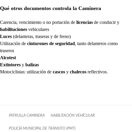
Qué otros documentos controla la Caminera
Carencia, vencimiento o no portación de
licencias
de conducir y
habilitaciones
vehiculares
Luces
(delanteras, traseras y de freno)
Utilización de
cinturones de seguridad
, tanto delanteros como
traseros
Alcotest
Extintores
y
balizas
Motociclistas: utilización de
cascos
y
chalecos
reflectivos.
PATRULLA CAMINERA
HABILITACIÓN VEHÍCULAR
POLICÍA MUNICIPAL DE TRÁNSITO (PMT)