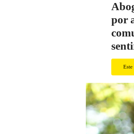
Abog
por 
comu
sent
Este 