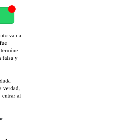
nto van a
 fue
 termine
 falsa y
 duda
a verdad,
 entrar al
or