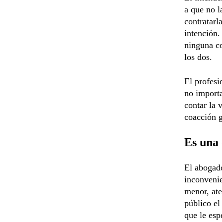
a que no l
contratarl
intención.
ninguna co
los dos.
El profesi
no importa
contar la 
coacción g
Es una 
El abogado
inconvenie
menor, ate
público el
que le esp