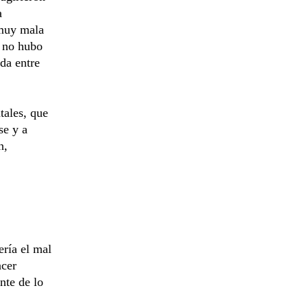
a
 muy mala
e no hubo
da entre
tales, que
se y a
n,
ería el mal
acer
nte de lo