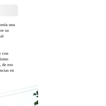
tenía una
por su
jal
e con
mismo
, de eso
encias en