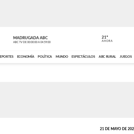
21º
MADRUGADA ABC
MADRUGAD
AHORA
ABC TV
DE
00:00:00
A
04:59:00
ABC CARDINAL 
EPORTES
ECONOMÍA
POLÍTICA
MUNDO
ESPECTÁCULOS
ABC RURAL
JUEGOS
21 DE MAYO DE 2024