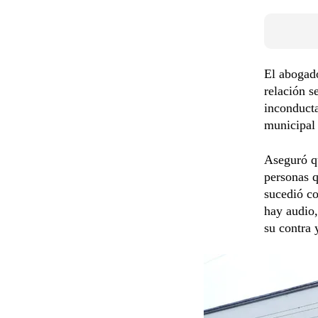
El abogado
relación s
inconducta
municipal 
Aseguró qu
personas q
sucedió co
hay audio,
su contra 