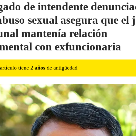
ado de intendente denunci
abuso sexual asegura que el j
nal mantenía relación
imental con exfuncionaria
artículo tiene
2
año
s
de antigüedad