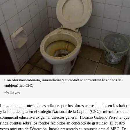
Con olor nauseabundo, inmundicias y suciedad se encuentran los baños del
emblemático CNC.
virgilio vera
Luego de una protesta de estudiantes por los olores nauseabundos en los baños
y la falta de agua en el Colegio Nacional de la Capital (CNC), miembros de la
comunidad educativa exigen al director general, Horacio Galeano Perrone, que
rinda cuentas sobre los fondos recibidos en concepto de gratuidad. El cuatro
veces ministro de Educación, habría presentado su renuncia ante el MEC. En