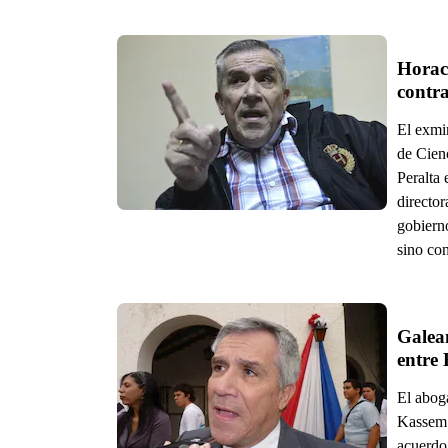
Horaci
contra
El exmi
de Cienc
Peralta 
directo
gobierno
sino con
Galea
entre 
El abog
Kassem 
acuerdo