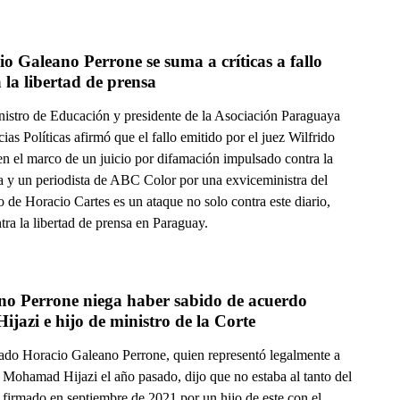
o Galeano Perrone se suma a críticas a fallo 
 la libertad de prensa
nistro de Educación y presidente de la Asociación Paraguaya
ias Políticas afirmó que el fallo emitido por el juez Wilfrido
en el marco de un juicio por difamación impulsado contra la
ra y un periodista de ABC Color por una exviceministra del
 de Horacio Cartes es un ataque no solo contra este diario,
tra la libertad de prensa en Paraguay.
no Perrone niega haber sabido de acuerdo 
Hijazi e hijo de ministro de la Corte
ado Horacio Galeano Perrone, quien representó legalmente a
Mohamad Hijazi el año pasado, dijo que no estaba al tanto del
 firmado en septiembre de 2021 por un hijo de este con el