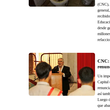
(CNC), 
general
recibido
Educaci
desde g
millones
refaccio
CNC: 
Un impo
Capital 
renuncia
así tamb
Luego d
que aba