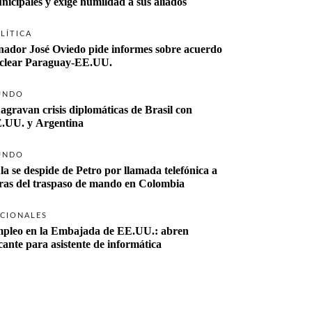
nicipales y exige humildad a sus aliados
LÍTICA
nador José Oviedo pide informes sobre acuerdo 
clear Paraguay-EE.UU.
UNDO
 agravan crisis diplomáticas de Brasil con 
.UU. y Argentina
UNDO
la se despide de Petro por llamada telefónica a 
ras del traspaso de mando en Colombia
CIONALES
pleo en la Embajada de EE.UU.: abren 
cante para asistente de informática