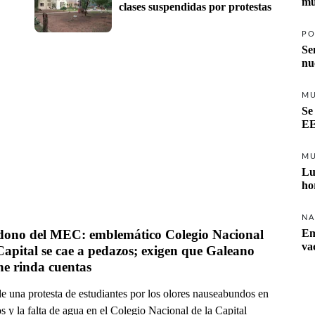
mu
clases suspendidas por protestas
PO
Se
nu
M
Se
EE
M
Lu
ho
NA
ono del MEC: emblemático Colegio Nacional 
Em
va
Capital se cae a pedazos; exigen que Galeano 
Perrone rinda cuentas 
e una protesta de estudiantes por los olores nauseabundos en
s y la falta de agua en el Colegio Nacional de la Capital