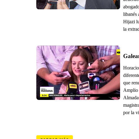
abogado 
libanés
Hijazi l
la extra
Galea
Horacio
diferent
que renu
Amplio (
Almada 
magistra
por la v