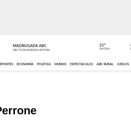
21º
MADRUGADA ABC
MADRUGAD
AHORA
ABC TV
DE
00:00:00
A
04:59:00
ABC CARDINAL 
EPORTES
ECONOMÍA
POLÍTICA
MUNDO
ESPECTÁCULOS
ABC RURAL
JUEGOS
Perrone