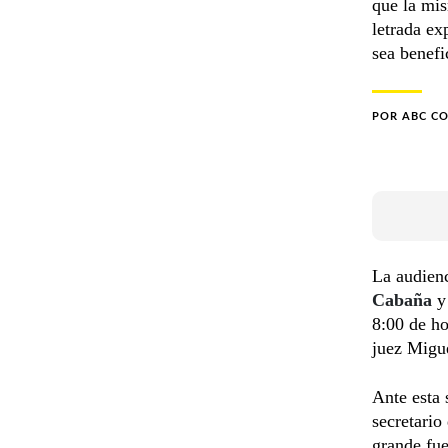
que la mis
letrada ex
sea benefi
POR
ABC C
La audienc
Cabaña
y
8:00 de ho
juez Migue
Ante esta 
secretario
grande fue