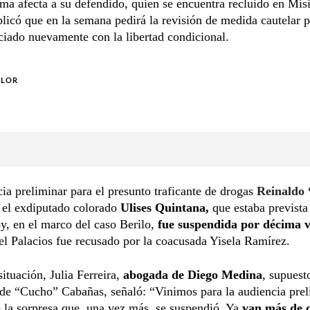
ma afecta a su defendido, quien se encuentra recluido en Mis
plicó que en la semana pedirá la revisión de medida cautelar 
ciado nuevamente con la libertad condicional.
OLOR
ia preliminar para el presunto traficante de drogas
Reinaldo
 el exdiputado colorado
Ulises Quintana,
que estaba prevista
y, en el marco del caso Berilo,
fue suspendida por décima v
l Palacios fue recusado por la coacusada Yisela Ramírez.
situación, Julia Ferreira,
abogada de Diego Medina
, supuest
 de “Cucho” Cabañas, señaló: “Vinimos para la audiencia prel
 la sorpresa que, una vez más, se suspendió. Ya
van más de 