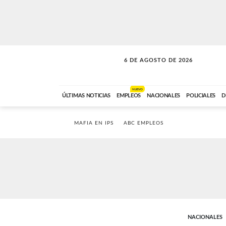
6 DE AGOSTO DE 2026
A DE LA TARDE
ABC FM
12:00 A 14:59
NUEVO
ÚLTIMAS NOTICIAS
EMPLEOS
NACIONALES
POLICIALES
D
MAFIA EN IPS
ABC EMPLEOS
NACIONALES