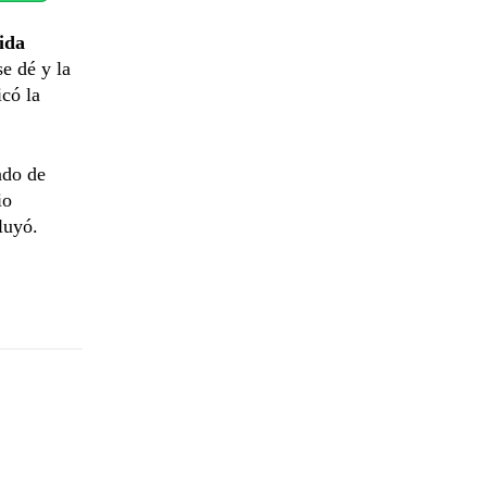
ida
e dé y la
icó la
ado de
io
luyó.