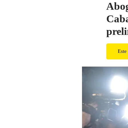
Abog
Caba
prel
Este 