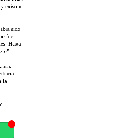
 y
existen
abía sido
ue fue
nes. Hasta
sto”.
causa.
iliaria
o la
y