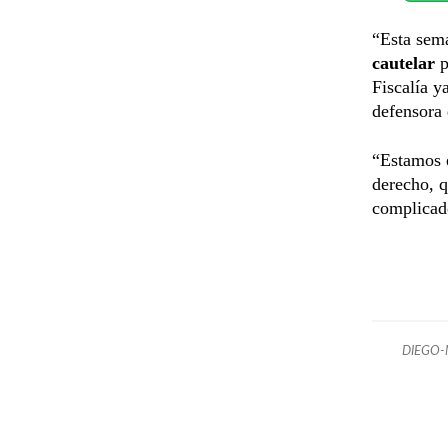
“Esta sem
cautelar
p
Fiscalía y
defensora
“Estamos 
derecho, q
complicad
DIEGO-