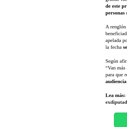
de este p
personas 
A renglón 
beneficiad
apelada po
la fecha
se
Según afir
“Van más d
para que r
audiencia
Lea más:
exdiputa