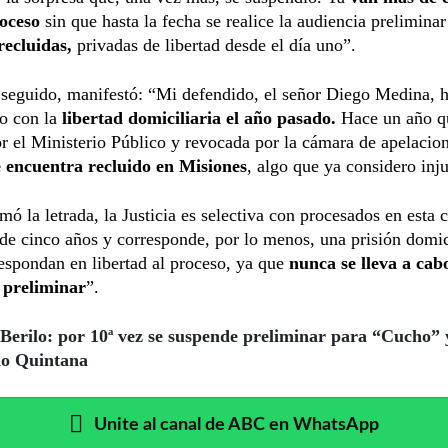
roceso
sin que hasta la fecha se realice la audiencia preliminar
recluidas,
privadas de libertad desde el día uno”.
seguido, manifestó: “Mi defendido, el señor Diego Medina, h
o con la
libertad domiciliaria el año pasado.
Hace un año q
r el Ministerio Público y revocada por la cámara de apelacio
 encuentra recluido en Misiones
, algo que ya considero inju
mó la letrada, la Justicia es selectiva con procesados en esta 
e cinco años y corresponde, por lo menos, una prisión domic
espondan en libertad al proceso, ya que
nunca se lleva a cab
 preliminar
”.
Berilo: por 10ª vez se suspende preliminar para “Cucho” 
do Quintana
Unite al canal de ABC en WhatsApp