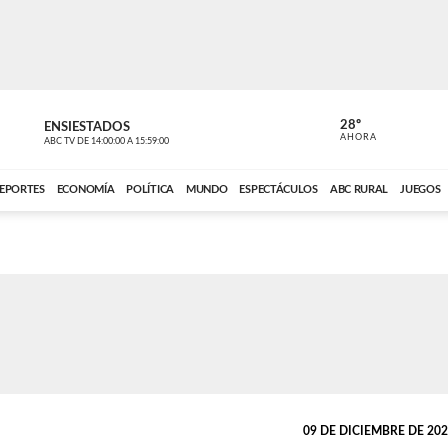
28º
ENSIESTADOS
PERIODÍST
AHORA
ABC TV
DE
14:00:00
A
15:59:00
ABC CARDINAL 
EPORTES
ECONOMÍA
POLÍTICA
MUNDO
ESPECTÁCULOS
ABC RURAL
JUEGOS
09 DE DICIEMBRE DE 2024