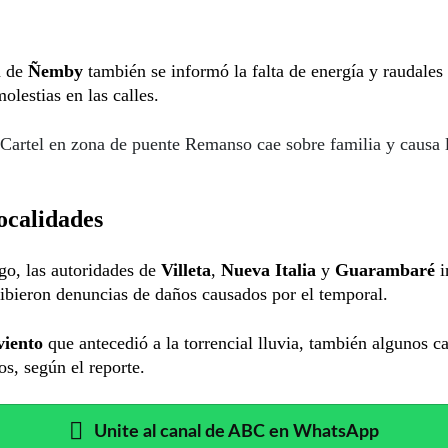
a de
Ñemby
también se informó la falta de energía y raudales
olestias en las calles.
Cartel en zona de puente Remanso cae sobre familia y causa 
ocalidades
go, las autoridades de
Villeta
,
Nueva Italia
y
Guarambaré
i
ibieron denuncias de daños causados por el temporal.
viento
que antecedió a la torrencial lluvia, también algunos ca
os, según el reporte.
Unite al canal de ABC en WhatsApp