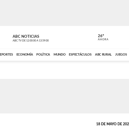
26º
ABC NOTICIAS
CARDINAL 
AHORA
ABC TV
DE
12:00:00
A
13:59:00
ABC CARDINAL 
EPORTES
ECONOMÍA
POLÍTICA
MUNDO
ESPECTÁCULOS
ABC RURAL
JUEGOS
18 DE MAYO DE 2025