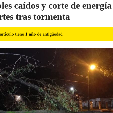
les caídos y corte de energía
rtes tras tormenta
artículo tiene
1
año
de antigüedad