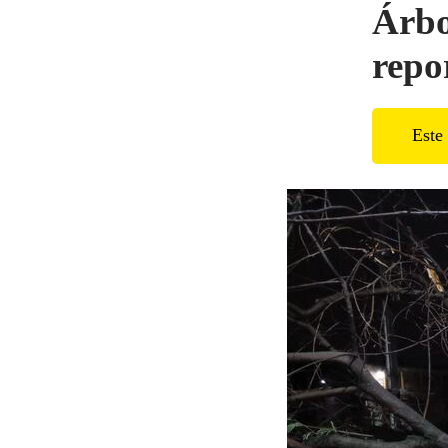
Árbo
repo
Este 