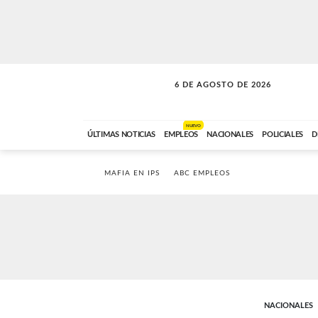
6 DE AGOSTO DE 2026
A DE LA TARDE
ABC FM
12:00 A 14:59
NUEVO
ÚLTIMAS NOTICIAS
EMPLEOS
NACIONALES
POLICIALES
D
MAFIA EN IPS
ABC EMPLEOS
NACIONALES