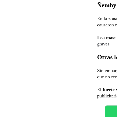
Ñemby
En la zon
causaron m
Lea más:
graves
Otras l
Sin embar
que no rec
El
fuerte 
publicitari