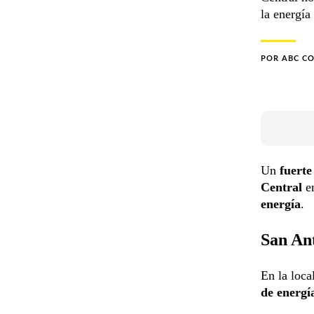
la energía
POR
ABC C
Un
fuerte
Central
e
energía
.
San An
En la loca
de energí