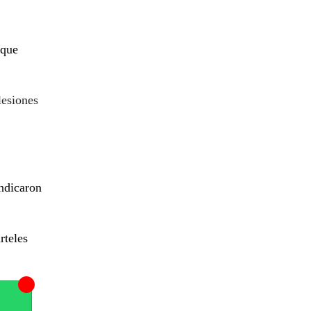
 que
lesiones
ndicaron
rteles