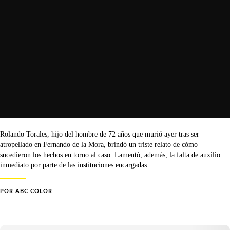
Rolando Torales, hijo del hombre de 72 años que murió ayer tras ser
atropellado en Fernando de la Mora, brindó un triste relato de cómo
sucedieron los hechos en torno al caso. Lamentó, además, la falta de auxilio
inmediato por parte de las instituciones encargadas.
POR
ABC COLOR