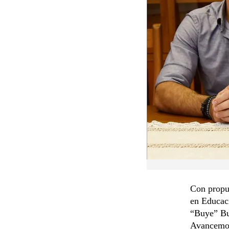
Con propue
en Educaci
“Buye” Bu
Avancemos