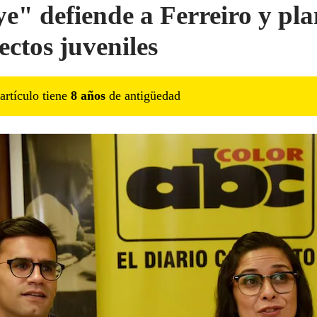
e" defiende a Ferreiro y pla
ectos juveniles
artículo tiene
8
año
s
de antigüedad