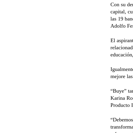
Con su den
capital, c
las 19 ban
Adolfo Fe
El aspiran
relacionad
educación,
Igualmente
mejore las
“Buye” ta
Karina Rod
Producto I
“Debemos 
transforma