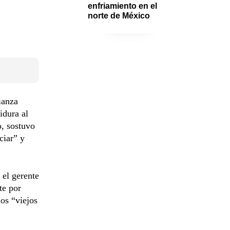
enfriamiento en el 
norte de México
ianza
idura al
o, sostuvo
ciar” y
el gerente
te por
los “viejos