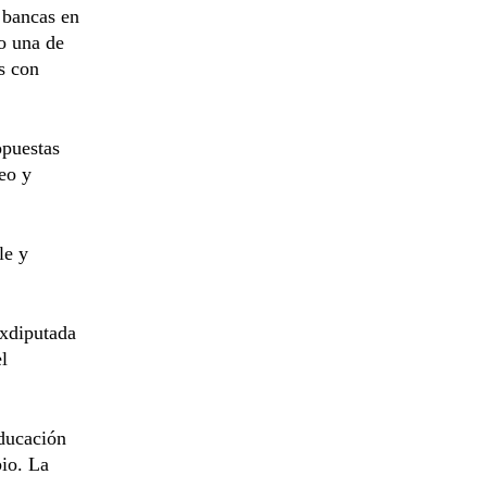
 bancas en
o una de
s con
opuestas
eo y
le y
exdiputada
l
ducación
io. La