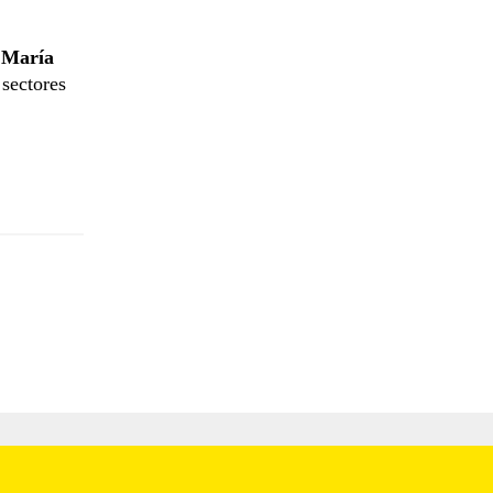
e
María
 sectores