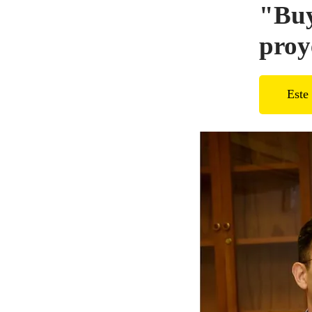
"Buy
proy
Este 