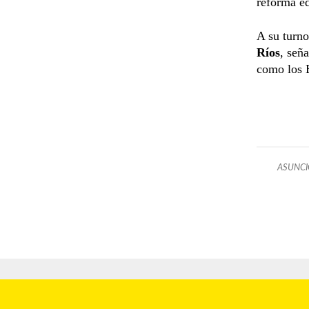
reforma ed
A su turno
Ríos
, señ
como los B
ASUNC