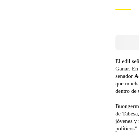
El edil se
Ganar. En 
senador
A
que mucha 
dentro de 
Buongermi
de Tabesa
jóvenes y 
políticos”