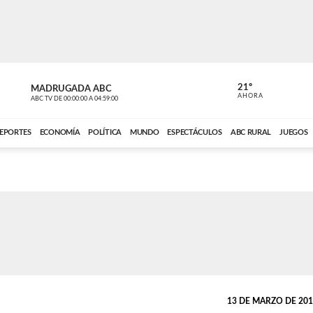
21º
MADRUGADA ABC
MADRUGAD
AHORA
ABC TV
DE
00:00:00
A
04:59:00
ABC CARDINAL 
EPORTES
ECONOMÍA
POLÍTICA
MUNDO
ESPECTÁCULOS
ABC RURAL
JUEGOS
13 DE MARZO DE 2018