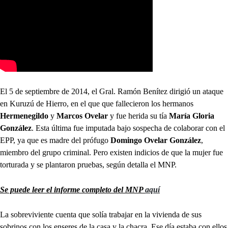
El 5 de septiembre de 2014, el Gral. Ramón Benítez dirigió un ataque
en Kuruzú de Hierro, en el que que fallecieron los hermanos
Hermenegildo
y
Marcos Ovelar
y fue herida su tía
María Gloria
González
. Esta última fue imputada bajo sospecha de colaborar con el
EPP, ya que es madre del prófugo
Domingo Ovelar González
,
miembro del grupo criminal. Pero existen indicios de que la mujer fue
torturada y se plantaron pruebas, según detalla el MNP.
Se puede leer el informe completo del MNP
aquí
La sobreviviente cuenta que solía trabajar en la vivienda de sus
sobrinos con los enseres de la casa y la chacra. Ese día estaba con ellos