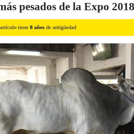
más pesados de la Expo 201
artículo tiene
8
año
s
de antigüedad