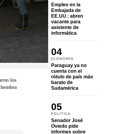
Empleo en la 
Embajada de 
EE.UU.: abren 
vacante para 
asistente de 
informática
04
ECONOMÍA
Paraguay ya no 
cuenta con el 
rótulo de país más 
aron los
barato de 
a hembra
Sudamérica
05
POLÍTICA
Senador José 
Oviedo pide 
informes sobre 