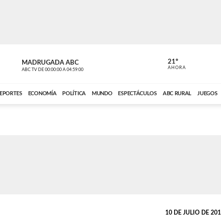
21º
MADRUGADA ABC
MADRUGAD
AHORA
ABC TV
DE
00:00:00
A
04:59:00
ABC CARDINAL 
EPORTES
ECONOMÍA
POLÍTICA
MUNDO
ESPECTÁCULOS
ABC RURAL
JUEGOS
10 DE JULIO DE 2018