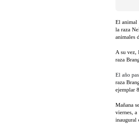
El animal 
la raza Ne
animales d
A su vez, 
raza Bran
El año pa
raza Brang
ejemplar 
Mañana se 
viernes, a
inaugural 