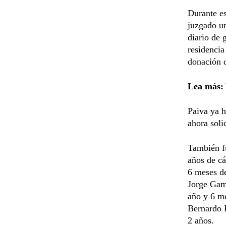
Durante es
juzgado un
diario de 
residencia
donación d
Lea más:
Paiva ya h
ahora soli
También fu
años de cá
6 meses de
Jorge Gama
año y 6 me
Bernardo I
2 años.