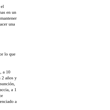
 el
mas en un
a mantener
hacer una
or lo que
, a 10
a 2 años y
Asunción,
ccia, a 1
or
tenciado a