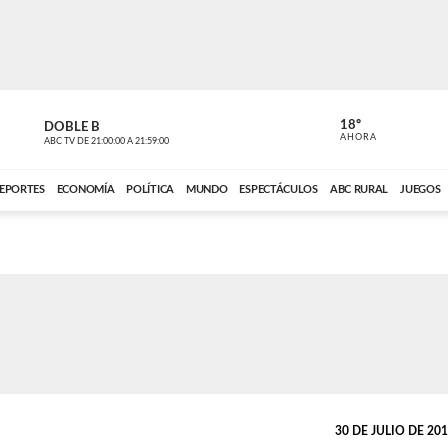
18º
DOBLE B
DE TODO 
AHORA
ABC TV
DE
21:00:00
A
21:59:00
ABC CARDINAL 
EPORTES
ECONOMÍA
POLÍTICA
MUNDO
ESPECTÁCULOS
ABC RURAL
JUEGOS
30 DE JULIO DE 2018