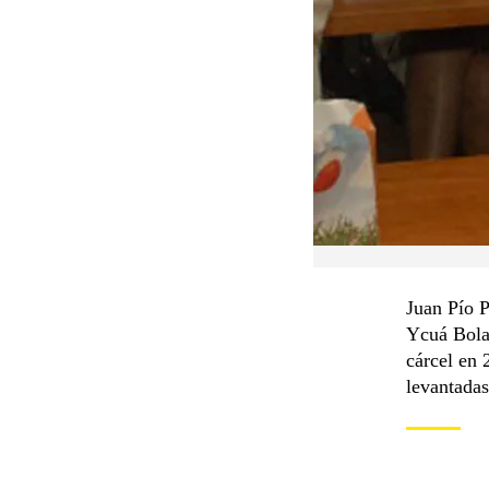
Juan Pío P
Ycuá Bolañ
cárcel en 
levantadas