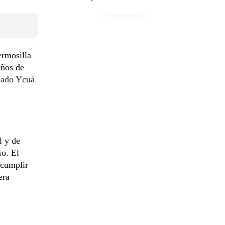
ermosilla
años de
rcado Ycuá
l y de
so. El
 cumplir
era