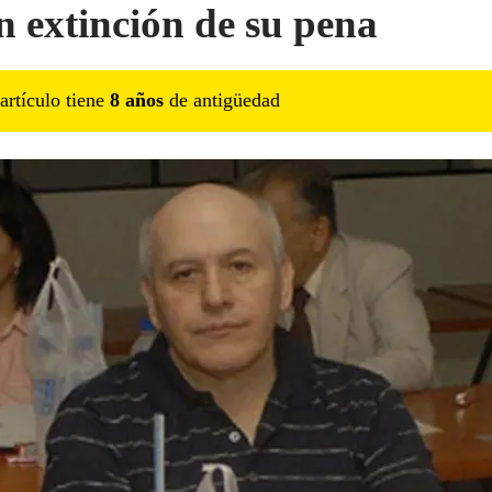
n extinción de su pena
artículo tiene
8
año
s
de antigüedad