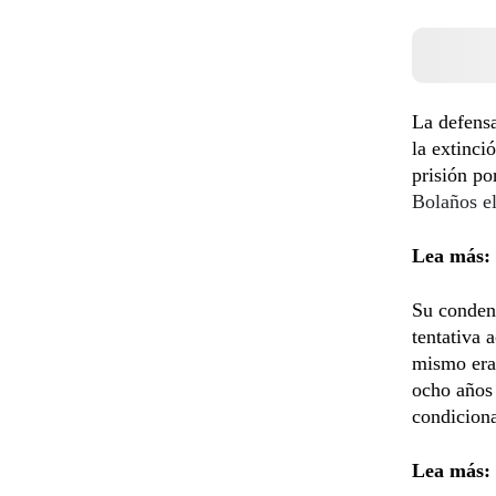
La defensa
la extinci
prisión po
Bolaños el
Lea más:
Su condena
tentativa 
mismo era 
ocho años 
condiciona
Lea más: