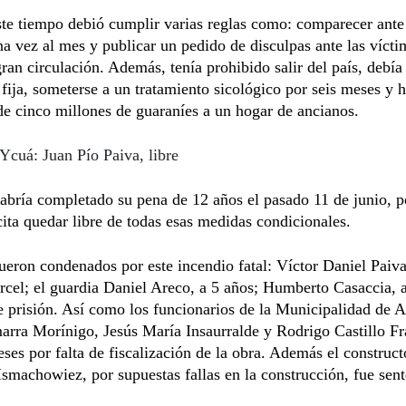
te tiempo debió cumplir varias reglas como: comparecer ante
a vez al mes y publicar un pedido de disculpas ante las vícti
gran circulación. Además, tenía prohibido salir del país, debí
 fija, someterse a un tratamiento sicológico por seis meses y 
e cinco millones de guaraníes a un hogar de ancianos.
Ycuá: Juan Pío Paiva, libre
abría completado su pena de 12 años el pasado 11 de junio, p
cita quedar libre de todas esas medidas condicionales.
eron condenados por este incendio fatal: Víctor Daniel Paiva
rcel; el guardia Daniel Areco, a 5 años; Humberto Casaccia, 
 prisión. Así como los funcionarios de la Municipalidad de 
rra Morínigo, Jesús María Insaurralde y Rodrigo Castillo Fra
ses por falta de fiscalización de la obra. Además el construct
smachowiez, por supuestas fallas en la construcción, fue sen