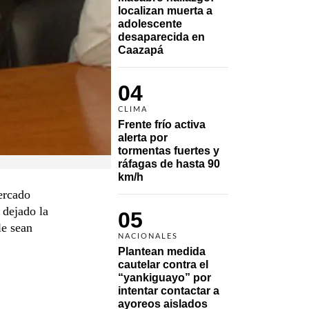
localizan muerta a 
adolescente 
desaparecida en 
Caazapá 
04
CLIMA
Frente frío activa 
alerta por 
tormentas fuertes y 
ráfagas de hasta 90 
km/h
ercado
 dejado la
05
le sean
NACIONALES
Plantean medida 
cautelar contra el 
“yankiguayo” por 
intentar contactar a 
ayoreos aislados