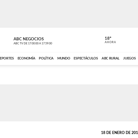
18º
ABC NEGOCIOS
ANCHO PER
AHORA
ABC TV
DE
17:00:00
A
17:59:00
ABC CARDINAL 
EPORTES
ECONOMÍA
POLÍTICA
MUNDO
ESPECTÁCULOS
ABC RURAL
JUEGOS
18 DE ENERO DE 2018