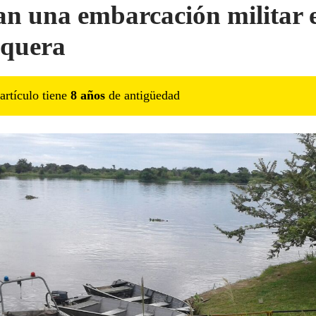
n una embarcación militar 
quera
artículo tiene
8
año
s
de antigüedad