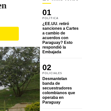
en
01
POLÍTICA
¿EE.UU. retiró 
sanciones a Cartes 
a cambio de 
acuerdos con 
Paraguay? Esto 
respondió la 
Embajada
02
POLICIALES
Desmantelan 
banda de 
secuestradores 
colombianos que 
operaba en 
Paraguay