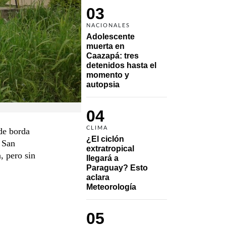
03
NACIONALES
Adolescente 
muerta en 
Caazapá: tres 
detenidos hasta el 
momento y 
autopsia
04
CLIMA
de borda
¿El ciclón 
 San
extratropical 
, pero sin
llegará a 
Paraguay? Esto 
aclara 
Meteorología
05