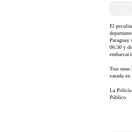
El peculia
departamen
Paraguay s
06:30 y di
embarcac
Tras unas 
varada en 
La Policía
Público.