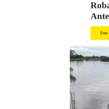
Roba
Ante
Este 