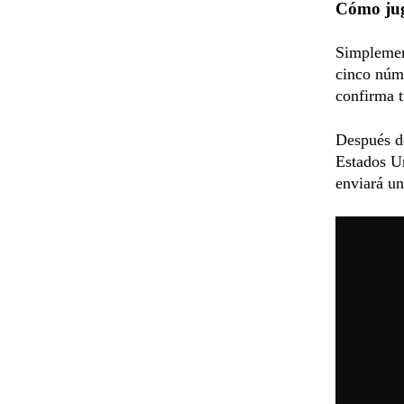
Cómo jug
Simplemen
cinco núme
confirma 
Después de
Estados Un
enviará un