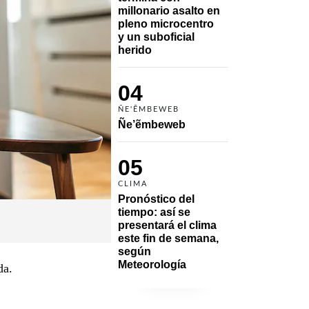
millonario asalto en 
pleno microcentro 
y un suboficial 
herido
04
ÑE'ẼMBEWEB
Ñe’ẽmbeweb
05
CLIMA
Pronóstico del 
tiempo: así se 
presentará el clima 
este fin de semana, 
según 
Meteorología
da.