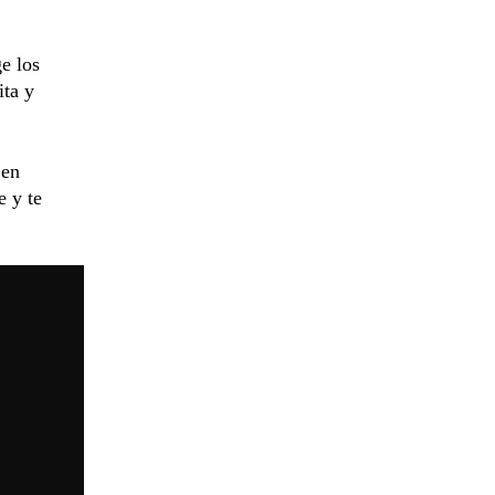
ge los
ita y
en
 y te