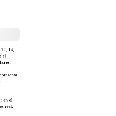
 12, 14,
e el
lares
.
epresenta
e
r en el
es real.