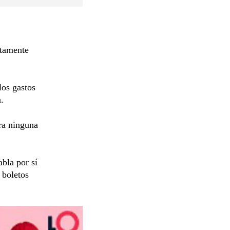
ctamente
los gastos
.
ra ninguna
bla por sí
 boletos