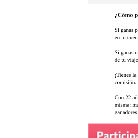
¿Cómo pu
Si ganas p
en tu cuen
Si ganas 
de tu viaj
¡Tienes l
comisión.
Con 22 año
misma: má
ganadores