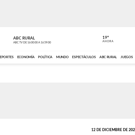
19º
ABC RURAL
MOTOR 36
AHORA
ABC TV
DE
16:00:00
A
16:59:00
ABC CARDINAL 
EPORTES
ECONOMÍA
POLÍTICA
MUNDO
ESPECTÁCULOS
ABC RURAL
JUEGOS
12 DE DICIEMBRE DE 2024