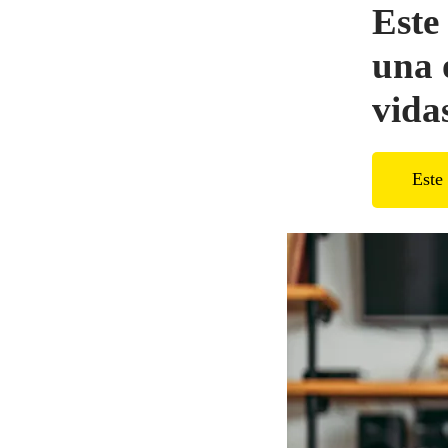
Este
una 
vida
Este 