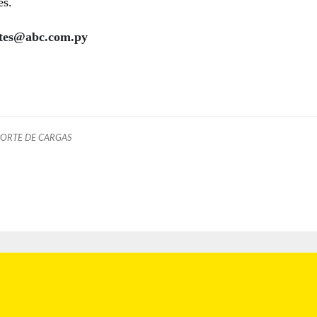
es.
etes@abc.com.py
ORTE DE CARGAS