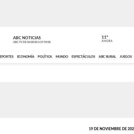
11º
ABC NOTICIAS
CONTACTO
AHORA
ABC TV
DE
06:00:00
A
07:59:00
ABC CARDINAL 
EPORTES
ECONOMÍA
POLÍTICA
MUNDO
ESPECTÁCULOS
ABC RURAL
JUEGOS
19 DE NOVIEMBRE DE 2023