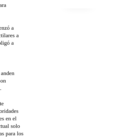
ara
enzó a
tilares a
bligó a
s anden
son
.
te
oridades
es en el
tual solo
as para los