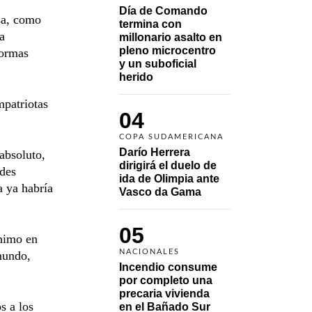
Día de Comando 
sa, como
termina con 
a
millonario asalto en 
pleno microcentro 
normas
y un suboficial 
herido
mpatriotas
04
COPA SUDAMERICANA
Darío Herrera 
absoluto,
dirigirá el duelo de 
ades
ida de Olimpia ante 
a ya habría
Vasco da Gama 
05
nimo en
NACIONALES
 mundo,
Incendio consume 
por completo una 
precaria vivienda 
s a los
en el Bañado Sur