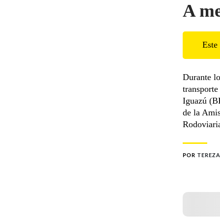
A me
Este 
Durante lo
transporte
Iguazú (BR
de la Amis
Rodoviari
POR
TEREZA