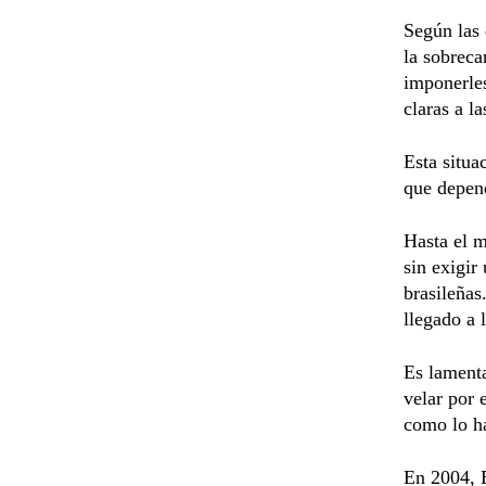
Según las 
la sobreca
imponerle
claras a l
Esta situa
que depend
Hasta el m
sin exigir
brasileñas
llegado a 
Es lament
velar por 
como lo ha
En 2004, E