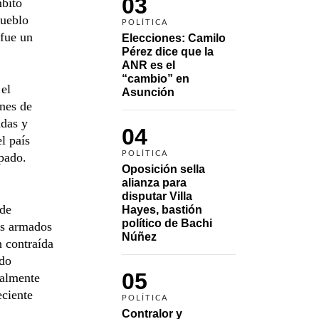
03
mbito
pueblo
POLÍTICA
 fue un
Elecciones: Camilo 
Pérez dice que la 
ANR es el 
“cambio” en 
 el
Asunción 
anes de
adas y
04
l país
POLÍTICA
pado.
Oposición sella 
alianza para 
disputar Villa 
 de
Hayes, bastión 
político de Bachi 
tos armados
Núñez
n contraída
ido
05
ualmente
eciente
POLÍTICA
Contralor y 