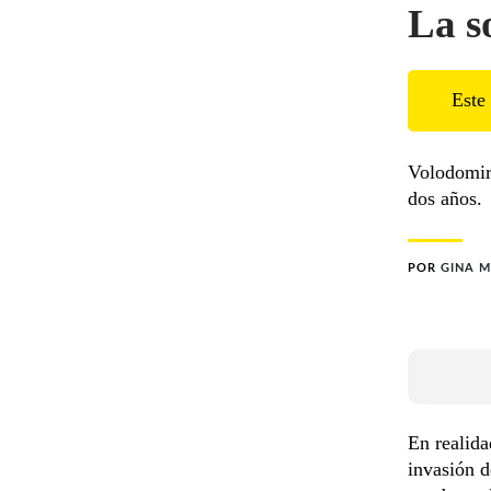
La s
Este 
Volodomir
dos años.
POR
GINA 
En realida
invasión d