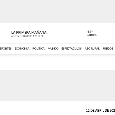
14º
LA PRIMERA MAÑANA
LA PRIMER
AHORA
ABC TV
DE
05:00:00
A
05:59:00
ABC CARDINAL 
EPORTES
ECONOMÍA
POLÍTICA
MUNDO
ESPECTÁCULOS
ABC RURAL
JUEGOS
12 DE ABRIL DE 2024