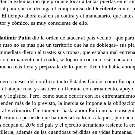
tar la extenuación que produce tocar a tantas puertas en el á
nal para que no decaiga el compromiso de
Occidente
con el 
 El tiempo ahora está en su contra y el mandatario, que antes
tor y cómico, es muy consciente de ello.
ladimir Putin
dio la orden de atacar al país vecino –que para
 ruso no es más que un territorio que ha de doblegar– sus pl
inmediata dieron al traste: sus tropas, que estaban mal entren
con armamento anticuado, se toparon con una resistencia en e
cho más fiera y preparada de lo que el Kremlin había antici
imeros meses del conflicto tanto Estados Unidos como Europa
 el ataque ruso y asistieron a Ucrania con armamento, apoyo
ia y logística. Pero, como suele ocurrir con los enfrentamien
ienden más de lo previsto, la inercia se impone a la obligació
 al victimario. Ciertamente, hasta ahora Putin no ha consegu
 Ucrania a pesar de que ha intensificado los ataques, pero act
s ocupan el 20% del país y el ejército ucraniano resiente la cr
rtillería, además de las cuantiosas pérdidas en vidas humanas.