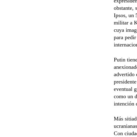
expresiden
obstante, 
Ipsos, un
militar a 
cuya image
para pedir
internacio
Putin tiene
anexionado
advertido 
presidente
eventual g
como un de
intención 
Más sitiad
ucranianas
Con ciudad