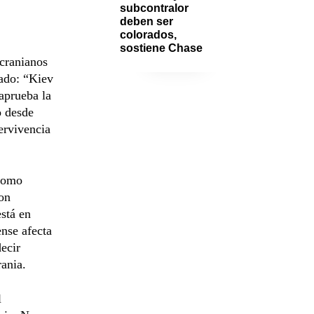
subcontralor 
deben ser 
colorados, 
sostiene Chase
ucranianos
ado: “Kiev
aprueba la
o desde
ervivencia
 como
con
está en
nse afecta
ecir
rania.
l