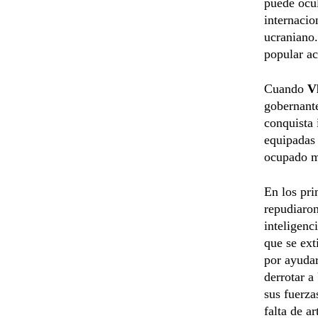
puede ocul
internacio
ucraniano.
popular ac
Cuando
V
gobernante
conquista 
equipadas 
ocupado mu
En los pr
repudiaron
inteligenc
que se ext
por ayudar
derrotar a
sus fuerza
falta de a