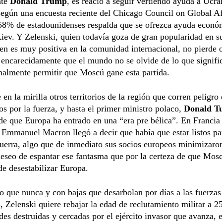
te
Donald Trump
, es reacio a seguir vertiendo ayuda a Ucr
según una encuesta reciente del Chicago Council on Global Af
 58% de estadounidenses respalda que se ofrezca ayuda econó
Kiev. Y Zelenski, quien todavía goza de gran popularidad en s
n es muy positiva en la comunidad internacional, no pierde 
 encarecidamente que el mundo no se olvide de lo que signifi
nalmente permitir que Moscú gane esta partida.
 en la mirilla otros territorios de la región que corren peligro 
s por la fuerza, y hasta el primer ministro polaco,
Donald T
de que Europa ha entrado en una “era pre bélica”. En Francia 
 Emmanuel Macron llegó a decir que había que estar listos pa
uerra, algo que de inmediato sus socios europeos minimizaro
seo de espantar ese fantasma que por la certeza de que Mosc
de desestabilizar Europa.
o que nunca y con bajas que desarbolan por días a las fuerzas
, Zelenski quiere rebajar la edad de reclutamiento militar a 2
es destruidas y cercadas por el ejército invasor que avanza, 