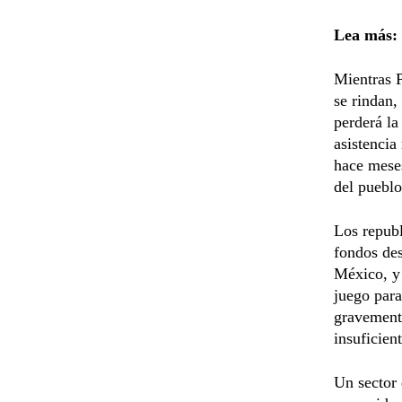
Lea más:
Mientras P
se rindan
perderá la
asistencia
hace meses
del pueblo
Los republ
fondos des
México, y 
juego para
gravemente
insuficien
Un sector 