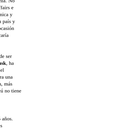
ania. No
fairs e
mica y
u país y
ocasión
caría
de ser
usk
, ha
el
ra una
n, más
ú no tiene
5 años.
es