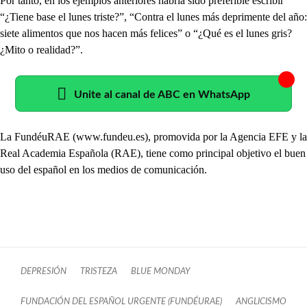
Por tanto, en los ejemplos anteriores habría sido preferible escribir
“¿Tiene base el lunes triste?”, “Contra el lunes más deprimente del año:
siete alimentos que nos hacen más felices” o “¿Qué es el lunes gris?
¿Mito o realidad?”.
Unite al canal de ABC en WhatsApp
La FundéuRAE (www.fundeu.es), promovida por la Agencia EFE y la
Real Academia Española (RAE), tiene como principal objetivo el buen
uso del español en los medios de comunicación.
DEPRESIÓN
TRISTEZA
BLUE MONDAY
FUNDACIÓN DEL ESPAÑOL URGENTE (FUNDÉURAE)
ANGLICISMO