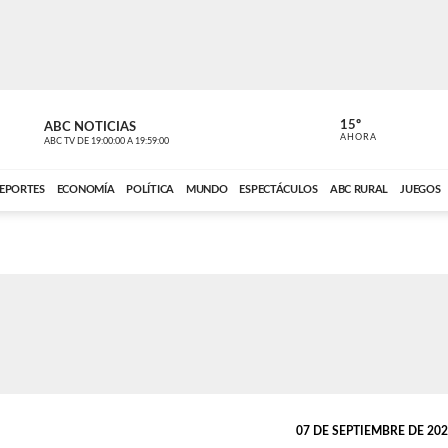
15º
ABC NOTICIAS
CARDINAL 
AHORA
ABC TV
DE
19:00:00
A
19:59:00
ABC CARDINAL 
EPORTES
ECONOMÍA
POLÍTICA
MUNDO
ESPECTÁCULOS
ABC RURAL
JUEGOS
07 DE SEPTIEMBRE DE 2024