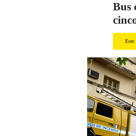
Bus 
cinc
Este 