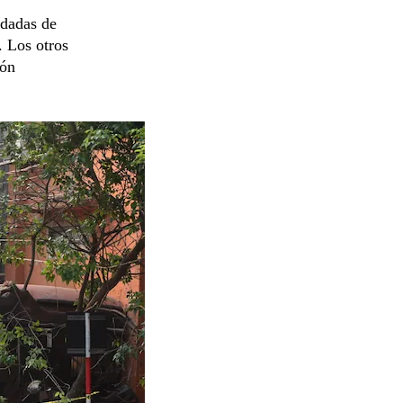
adadas de
. Los otros
ión