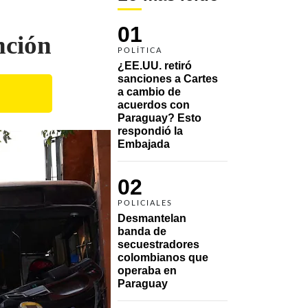
01
nción
POLÍTICA
¿EE.UU. retiró 
sanciones a Cartes 
a cambio de 
acuerdos con 
Paraguay? Esto 
respondió la 
Embajada
02
POLICIALES
Desmantelan 
banda de 
secuestradores 
colombianos que 
operaba en 
Paraguay