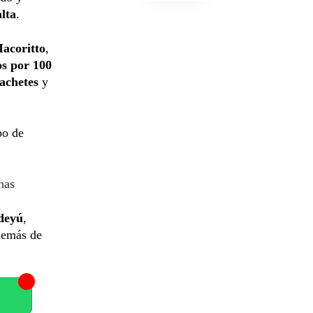
lta
.
acoritto
,
os por 100
achetes
y
po de
nas
deyú
,
demás de