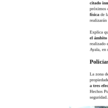
citado in
próximos 
física
de l
realizarán 
Explica qu
el ámbito
realizado 
Ayala, en 
Policía
La zona de
propiedade
a tres efe
Hechos Pu
seguridad.