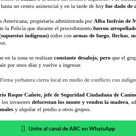
 hasta un centro asistencial y en la tarde de hoy
fue dado de a
a Americana, propietaria administrada por
Alba Insfrán de M
te la Policía que durante el procedimiento
fueron atropellad
(supuestos indígenas)
todos con
armas de fuego
,
flechas
,
m
tos.
e en la zona se realizan
constante desalojo, pero
que el gru
ale por unos días y vuelve a ingresar.
Firma yerbatera cierra local en medio de conflicto con indíge
rio Roque Cañete, jefe de Seguridad Ciudadana de Canin
 los invasores
deforestan los monte y venden la madera
, a
imales
y alquilar el predio a otros grupos.
Unite al canal de ABC en WhatsApp