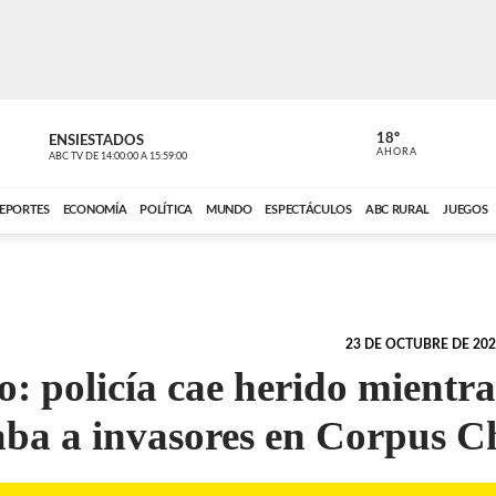
18º
ENSIESTADOS
PERIODÍST
AHORA
ABC TV
DE
14:00:00
A
15:59:00
ABC CARDINAL 
EPORTES
ECONOMÍA
POLÍTICA
MUNDO
ESPECTÁCULOS
ABC RURAL
JUEGOS
23 DE OCTUBRE DE 2024
o: policía cae herido mientra
aba a invasores en Corpus Ch