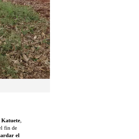
e
Katuete
,
l fin de
ardar el