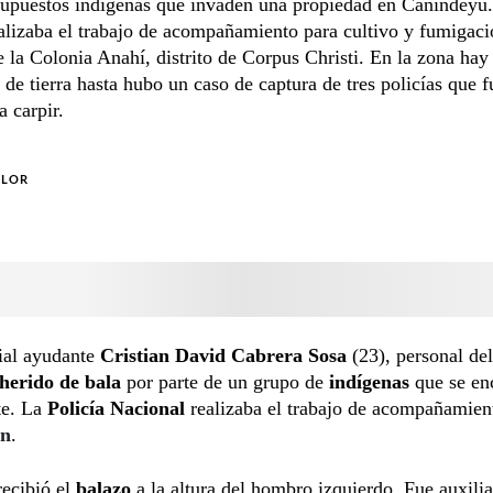
supuestos indígenas que invaden una propiedad en Canindeyú.
ealizaba el trabajo de acompañamiento para cultivo y fumigac
e la Colonia Anahí, distrito de Corpus Christi. En la zona hay
 de tierra hasta hubo un caso de captura de tres policías que 
a carpir.
OLOR
ial ayudante
Cristian David Cabrera Sosa
(23), personal de
herido de bala
por parte de un grupo de
indígenas
que se en
e. La
Policía Nacional
realizaba el trabajo de acompañamien
ón
.
recibió el
balazo
a la altura del hombro izquierdo. Fue auxili