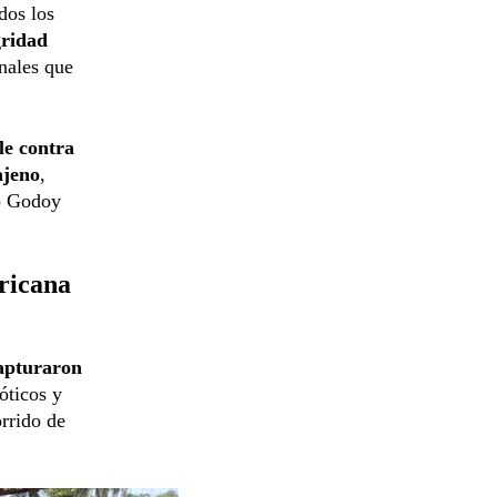
dos los
gridad
nales que
le contra
ajeno
,
co Godoy
ricana
capturaron
óticos y
orrido de