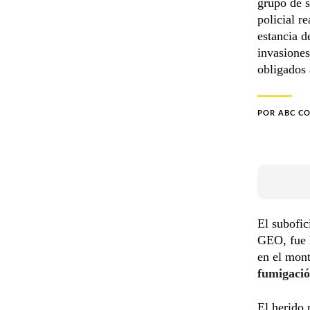
grupo de 
policial r
estancia d
invasiones
obligados 
POR
ABC C
El subofic
GEO, fue
en el mont
fumigaci
El herido 