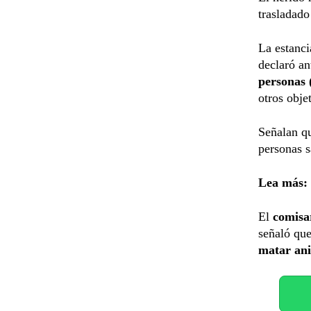
trasladado
La estanci
declaró an
personas 
otros obje
Señalan qu
personas s
Lea más:
El
comisa
señaló que
matar an