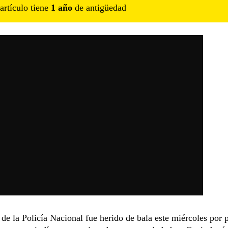
artículo tiene
1
año
de antigüedad
de la Policía Nacional fue herido de bala este miércoles por 