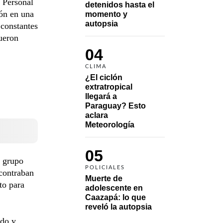
 Personal
detenidos hasta el 
ión en una
momento y 
autopsia
 constantes
fueron
04
CLIMA
¿El ciclón 
extratropical 
llegará a 
Paraguay? Esto 
aclara 
Meteorología
05
l grupo
POLICIALES
contraban
Muerte de 
to para
adolescente en 
Caazapá: lo que 
reveló la autopsia
ado y