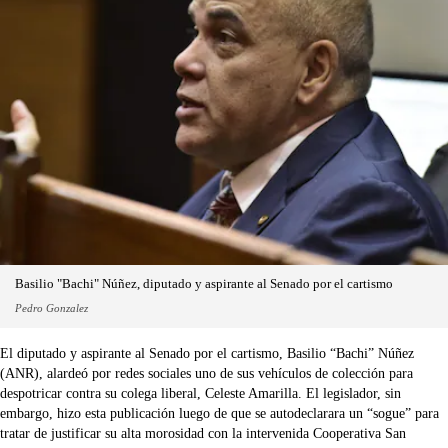
Basilio "Bachi" Núñez, diputado y aspirante al Senado por el cartismo
Pedro Gonzalez
El diputado y aspirante al Senado por el cartismo, Basilio “Bachi” Núñez
(ANR), alardeó por redes sociales uno de sus vehículos de colección para
despotricar contra su colega liberal, Celeste Amarilla. El legislador, sin
embargo, hizo esta publicación luego de que se autodeclarara un “sogue” para
tratar de justificar su alta morosidad con la intervenida Cooperativa San