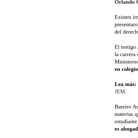
Orlando G
Existen ir
presentaro
del derech
El testigo
la carrera
Ministeri
en colegio
Lea más:
JEM
Bareiro Am
materias q
estudiante
es abogad