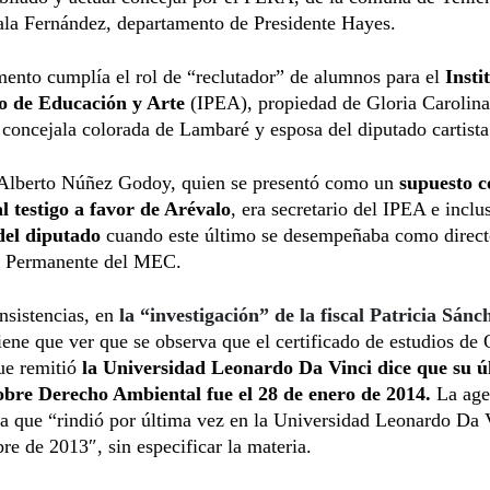
ala Fernández, departamento de Presidente Hayes.
ento cumplía el rol de “reclutador” de alumnos para el
Insti
o de Educación y Arte
(IPEA), propiedad de Gloria Carolina
concejala colorada de Lambaré y esposa del diputado cartista
 Alberto Núñez Godoy, quien se presentó como un
supuesto 
l testigo a favor de Arévalo
, era secretario del IPEA e inclu
 del diputado
cuando este último se desempeñaba como direct
 Permanente del MEC.
nsistencias, en
la “investigación” de la fiscal Patricia Sánc
iene que ver que se observa que el certificado de estudios de
ue remitió
la Universidad Leonardo Da Vinci dice que su ú
bre Derecho Ambiental fue el 28 de enero de 2014.
La age
ga que “rindió por última vez en la Universidad Leonardo Da 
re de 2013″, sin especificar la materia.