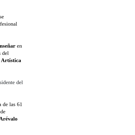
se
ofesional
enseñar
en
 del
Artística
sidente del
a de las 61
 de
Arévalo