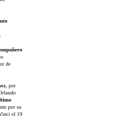
tuto
.
compañero
so
or de
hez
, por
 Orlando
ltimo
nte por su
Vinci el 19