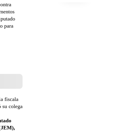
contra
umentos
diputado
do para
a fiscala
ó su colega
utado
 (JEM),