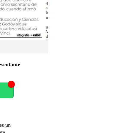
esentante
es un
nte