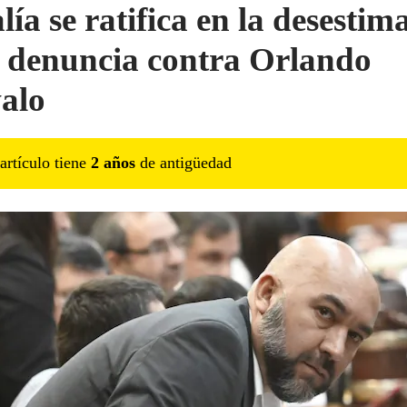
lía se ratifica en la desestim
a denuncia contra Orlando
alo
artículo tiene
2
año
s
de antigüedad