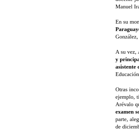
Manuel Ir
En su mom
Paraguay
González, 
A su vez,
y principa
asistente
Educación
Otras inco
ejemplo, t
Arévalo q
examen so
parte, ale
de diciemb