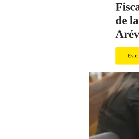
Fisca
de l
Arév
Este 