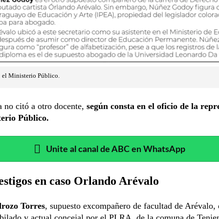
el Ministerio Público.
a no citó a otro docente,
según consta en el oficio de la repr
terio Público.
Unite al canal de ABC en WhatsApp
estigos en caso Orlando Arévalo
drozo Torres
, supuesto excompañero de facultad de Arévalo, 
bilado y actual concejal por el PLRA, de la comuna de Tenie