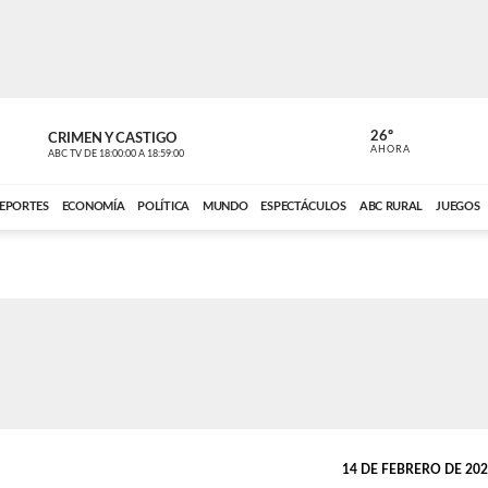
26º
CRIMEN Y CASTIGO
NOTICIERO
AHORA
ABC TV
DE
18:00:00
A
18:59:00
ABC CARDINAL 
EPORTES
ECONOMÍA
POLÍTICA
MUNDO
ESPECTÁCULOS
ABC RURAL
JUEGOS
14 DE FEBRERO DE 2024