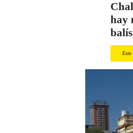
Chal
hay 
balís
Este 