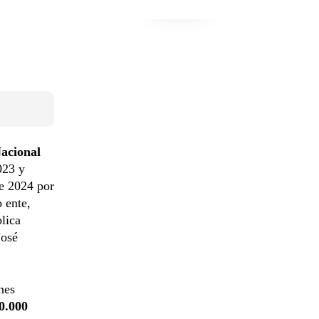
Nacional
023 y
de 2024 por
 ente,
lica
José
nes
0.000