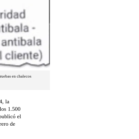
pruebas en chalecos
4, la
los 1.500
publicó el
rero de