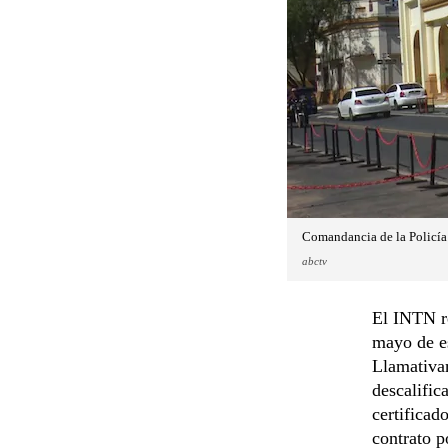
Comandancia de la Policía
abctv
El INTN r
mayo de es
Llamativa
descalific
certificad
contrato p