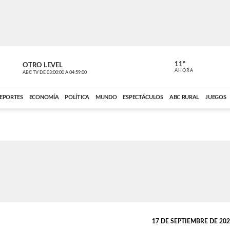
11º
OTRO LEVEL
VOCES DEL
AHORA
ABC TV
DE
03:00:00
A
04:59:00
ABC CARDINAL 
EPORTES
ECONOMÍA
POLÍTICA
MUNDO
ESPECTÁCULOS
ABC RURAL
JUEGOS
17 DE SEPTIEMBRE DE 2024