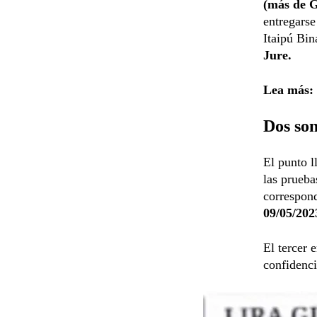
(más de G
entregarse
Itaipú Bi
Jure.
Lea más:
Dos so
El punto l
las prueba
correspond
09/05/202
El tercer 
confidenci