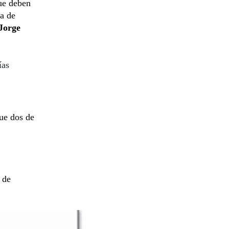
que deben
ta de
Jorge
ías
que dos de
 de