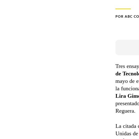
POR
ABC C
Tres ensay
de Tecnol
mayo de es
la funcion
Lira Gim
presentad
Reguera.
La citada 
Unidas de 