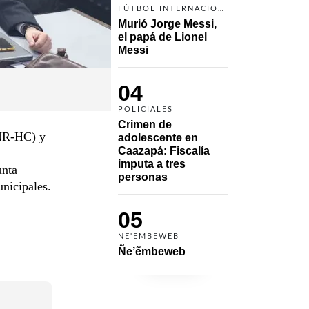
FÚTBOL INTERNACIONAL
Murió Jorge Messi, 
el papá de Lionel 
Messi
04
POLICIALES
Crimen de 
ANR-HC) y
adolescente en 
Caazapá: Fiscalía 
imputa a tres 
unta
personas 
nicipales.
05
ÑE'ẼMBEWEB
Ñe’ẽmbeweb