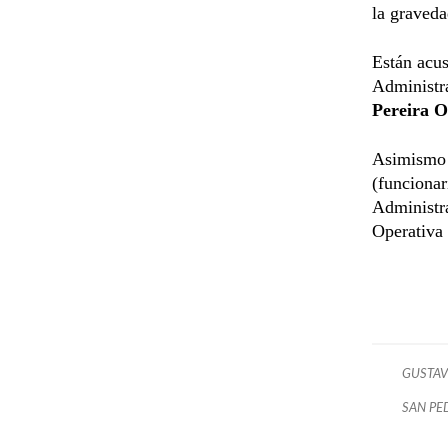
la graveda
Están acu
Administr
Pereira 
Asimism
(funcionar
Administr
Operativa 
GUSTAV
SAN PE