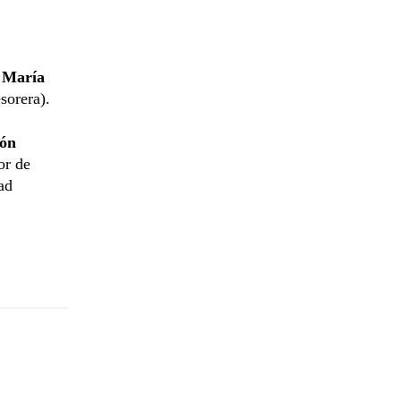
 María
esorera).
ón
or de
ad