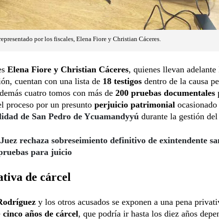
representado por los fiscales, Elena Fiore y Christian Cáceres.
es
Elena Fiore y Christian Cáceres
, quienes llevan adelante 
ión,
cuentan con una lista de
18 testigos
dentro de la causa pe
además cuatro tomos con más de
200 pruebas documentales
el proceso por un presunto
perjuicio patrimonial
ocasionado 
lidad de San Pedro
de Ycuamandyyú
durante la gestión del 
Juez rechaza sobreseimiento definitivo de exintendente 
pruebas para juicio
tiva de cárcel
Rodríguez
y los otros acusados se exponen a una pena privati
e
cinco años de cárcel
, que podría ir hasta los diez años dep