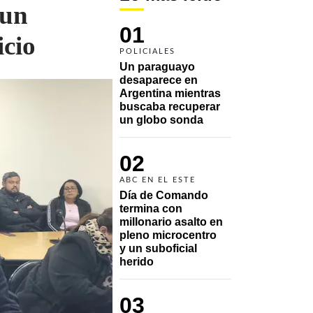
“un
01
icio
POLICIALES
Un paraguayo 
desaparece en 
Argentina mientras 
buscaba recuperar 
un globo sonda 
02
ABC EN EL ESTE
Día de Comando 
termina con 
millonario asalto en 
pleno microcentro 
y un suboficial 
herido
03