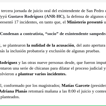
 tercera jornada de juicio oral del exintendente de San Pedro 
dyyú
Gustavo Rodríguez (ANR-HC)
, la defensa de algunos 
resentó 17 incidentes, en tanto que, el
Ministerio presentó
u
Condenan a contratista, “socio” de exintendente samped
, se plantearon
la nulidad de la acusación
, del auto apertura
ás la inclusión probatoria y exclusión de algunas pruebas.
Rodríguez
y las otras nueve personas desde, que fueron imput
ntaron una serie de chicanas para dilatar el proceso judicial y
volvieron a
plantear varios incidentes.
al, conformado por los magistrados;
Matías Garcete
(preside
 Adriana Planás
retomará mañana a las 8:00 el juicio y contes
 planteados.