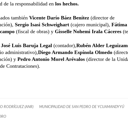
d de la responsabilidad en
los hechos.
sados también
Vicente Darío Báez Benítez
(director de
ación),
Sergio Isasi Schweighart
(cajero municipal),
Fátima
Ocampo
(fiscal de obras) y
Gisselle Nohemi Irala Cáceres
(t
o
José Luis Baruja Legal
(contador),
Rubén Alder Leguizam
io administrativo),
Diego Armando Espínola Olmedo
(direct
ación) y
Pedro Antonio Morel Arévalos
(director de la Unid
de Contrataciones).
O RODRÍGUEZ (ANR)
MUNICIPALIDAD DE SAN PEDRO DE YCUAMANDYYÚ
DRO