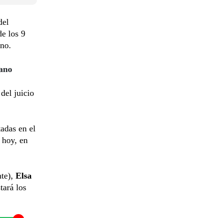
del
de los 9
no.
rano
 del juicio
adas en el
 hoy, en
nte),
Elsa
tará los