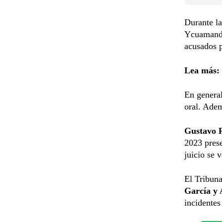
Durante la
Ycuaman
acusados p
Lea más:
En general
oral. Adem
Gustavo 
2023 prese
juicio se 
El Tribun
García y
incidentes