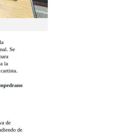
la
nal. Se
para
a la
cartista.
sampedrano
va de
endiendo de