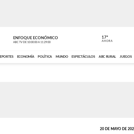
17º
ENFOQUE ECONÓMICO
ENFOQUE 
AHORA
ABC TV
DE
10:00:00
A
11:29:00
ABC CARDINAL 
EPORTES
ECONOMÍA
POLÍTICA
MUNDO
ESPECTÁCULOS
ABC RURAL
JUEGOS
20 DE MAYO DE 2026