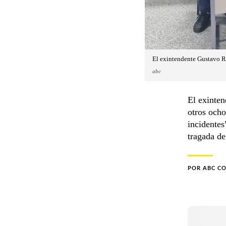
El exintendente Gustavo Ro
abc
El exinte
otros ocho
incidentes
tragada de
POR
ABC C