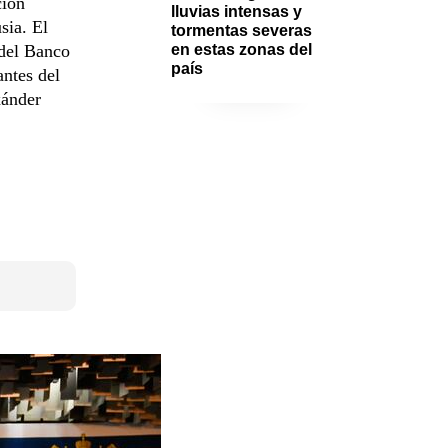
ción
lluvias intensas y 
sia. El
tormentas severas 
 del Banco
en estas zonas del 
país
antes del
xánder