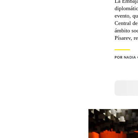
La Embaja
diplomátic
evento, qu
Central de
ámbito soc
Písarev, r
POR
NADIA