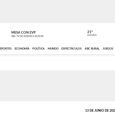
21º
MESA CON EVP
DE TODO 
AHORA
ABC TV
DE
20:00:00
A
20:59:00
ABC CARDINAL 
EPORTES
ECONOMÍA
POLÍTICA
MUNDO
ESPECTÁCULOS
ABC RURAL
JUEGOS
13 DE JUNIO DE 2026