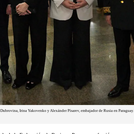
Dubrovina, Irina Yakovenko y Alexánder Písarev, embajador de Rusia en Paraguay.