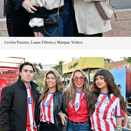
Cecilia Pizurno, Luana Tillería y Maripaz Yódice.