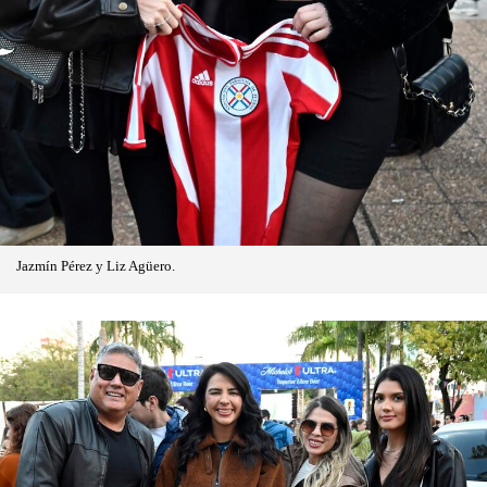
Jazmín Pérez y Liz Agüero.