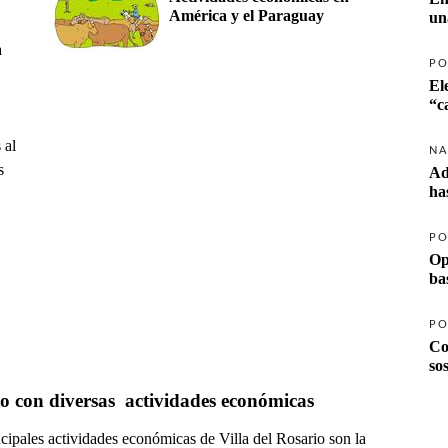
América y el Paraguay
un
a
PO
El
 al
NA
s
Ad
ha
PO
Op
ba
PO
Co
so
to con diversas  actividades económicas
cipales actividades económicas de Villa del Rosario son la