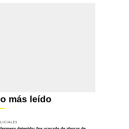
o más leído
LICIALES
fermero detenido: fue acusado de abusar de 