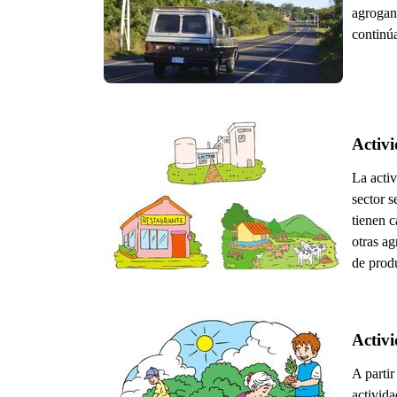
agrogana
continúa
Activ
La acti
sector s
tienen c
otras ag
de produ
Activ
A partir
activida