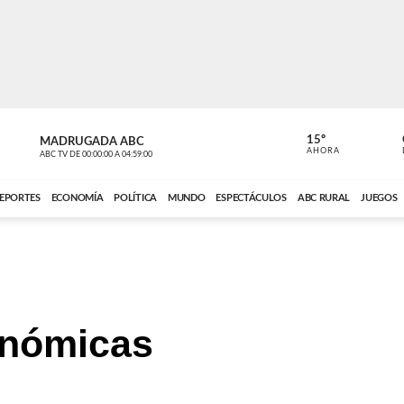
15º
MADRUGADA ABC
MADRUGAD
AHORA
ABC TV
DE
00:00:00
A
04:59:00
ABC CARDINAL 
EPORTES
ECONOMÍA
POLÍTICA
MUNDO
ESPECTÁCULOS
ABC RURAL
JUEGOS
onómicas