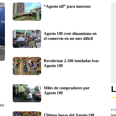
“Agosto off” para morosos
Agosto Off creó dinamismo en 
el comercio en un mes difícil
Recolectan 2.100 toneladas tras 
Agosto Off
L
Miles de compradores por 
Agosto Off
l
los
PO
Últimas horas del Agosto Off
Vi