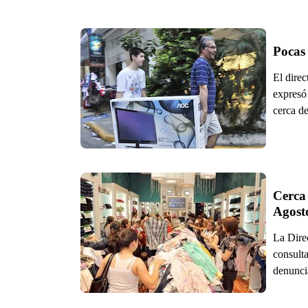
Pocas
El dire
expresó
cerca d
Cerca 
Agost
La Dire
consulta
denuncia