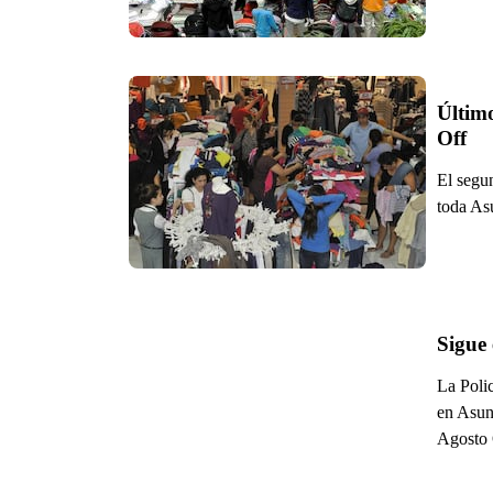
Último
Off
El segu
toda As
Sigue 
La Polic
en Asun
Agosto 