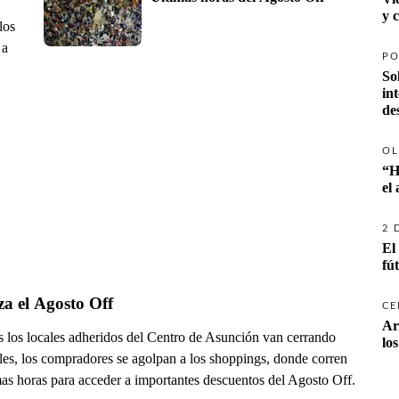
y 
los
 a
PO
So
in
de
OL
“H
el
2 
El
fú
za el Agosto Off
CE
Ar
s los locales adheridos del Centro de Asunción van cerrando
lo
ales, los compradores se agolpan a los shoppings, donde corren
mas horas para acceder a importantes descuentos del Agosto Off.