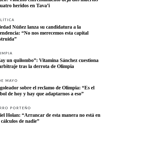
cuatro heridos en Tava’i
LÍTICA
ledad Núñez lanza su candidatura a la 
tendencia: “No nos merecemos esta capital 
struida”
IMPIA
ay un quilombo”: Vitamina Sánchez cuestiona 
 arbitraje tras la derrota de Olimpia
DE MAYO
 goleador sobre el reclamo de Olimpia: “Es el 
tbol de hoy y hay que adaptarnos a eso”
RRO PORTEÑO
iel Holan: “Arrancar de esta manera no está en 
s cálculos de nadie”