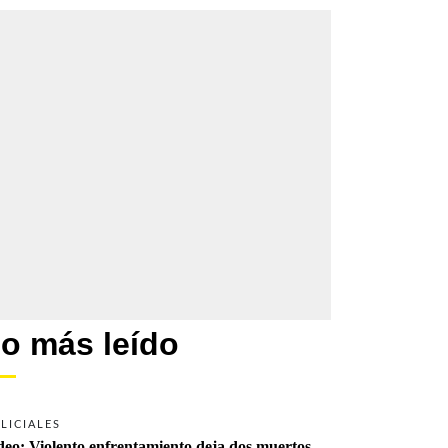
o más leído
LICIALES
deo: Violento enfrentamiento deja dos muertos 