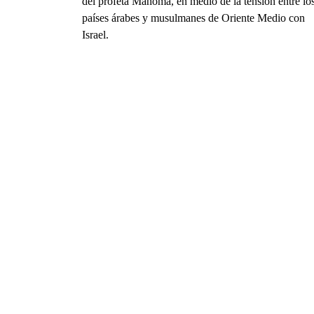
del profeta Mahoma, en medio de la tensión entre lo
países árabes y musulmanes de Oriente Medio con
Israel.