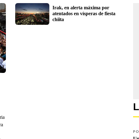
Irak, en alerta máxima por 
atentados en vísperas de fiesta 
chiita
L
ria
ra
PO
Un