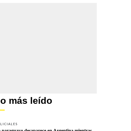
o más leído
LICIALES
 paraguayo desaparece en Argentina mientras 