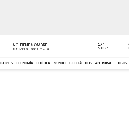
17º
NO TIENE NOMBRE
NO TIENE 
AHORA
ABC TV
DE
08:00:00
A
09:59:00
ABC CARDINAL 
EPORTES
ECONOMÍA
POLÍTICA
MUNDO
ESPECTÁCULOS
ABC RURAL
JUEGOS