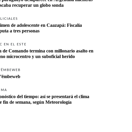
buscaba recuperar un globo sonda 
LICIALES
imen de adolescente en Caazapá: Fiscalía 
imputa a tres personas 
C EN EL ESTE
a de Comando termina con millonario asalto en 
eno microcentro y un suboficial herido
'ẼMBEWEB
’ẽmbeweb
IMA
onóstico del tiempo: así se presentará el clima 
te fin de semana, según Meteorología