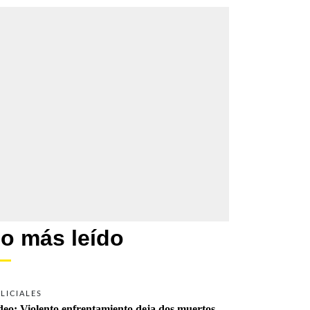
o más leído
LICIALES
deo: Violento enfrentamiento deja dos muertos 