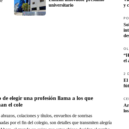
ue
universitario
y 
PO
So
in
de
OL
“H
el
2 
El
fú
o de elegir una profesión llama a los que 
CE
an el cole
Ar
lo
 abrazos, colaciones y títulos, envueltos de sonrisas
das por el fin del colegio, son detalles que transmiten alegría