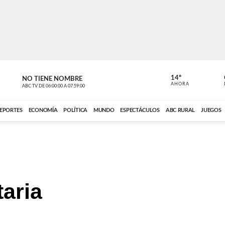
14º
NO TIENE NOMBRE
ABC RURAL
AHORA
ABC TV
DE
06:00:00
A
07:59:00
ABC CARDINAL 
EPORTES
ECONOMÍA
POLÍTICA
MUNDO
ESPECTÁCULOS
ABC RURAL
JUEGOS
taria