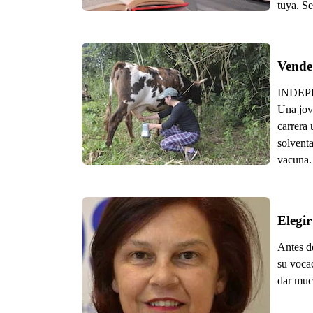
tuya. Se
Vende
INDEPEN
Una jove
carrera 
solventa
vacuna.
Elegir
Antes de
su vocac
dar much