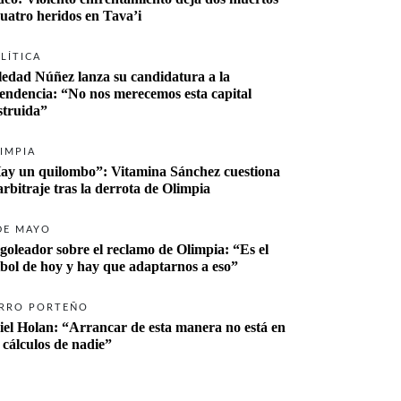
cuatro heridos en Tava’i
LÍTICA
ledad Núñez lanza su candidatura a la 
tendencia: “No nos merecemos esta capital 
struida”
IMPIA
ay un quilombo”: Vitamina Sánchez cuestiona 
 arbitraje tras la derrota de Olimpia
DE MAYO
 goleador sobre el reclamo de Olimpia: “Es el 
tbol de hoy y hay que adaptarnos a eso”
RRO PORTEÑO
iel Holan: “Arrancar de esta manera no está en 
s cálculos de nadie”