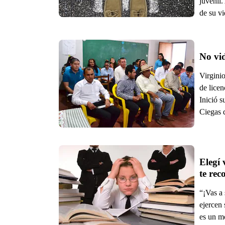
juvenil
de su vi
No vid
Virgini
de licen
Inició s
Ciegas 
Elegí 
te re
“¡Vas a
ejercen 
es un mo