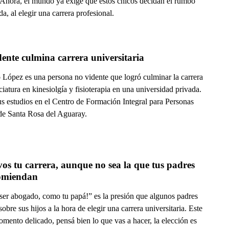
. Ahora, el mundo ya exige que estos chicos decidan el rumbo
da, al elegir una carrera profesional.
ente culmina carrera universitaria
o López es una persona no vidente que logró culminar la carrera
ciatura en kinesiolgía y fisioterapia en una universidad privada.
us estudios en el Centro de Formación Integral para Personas
de Santa Rosa del Aguaray.
vos tu carrera, aunque no sea la que tus padres 
comiendan
 ser abogado, como tu papá!” es la presión que algunos padres
sobre sus hijos a la hora de elegir una carrera universitaria. Este
mento delicado, pensá bien lo que vas a hacer, la elección es