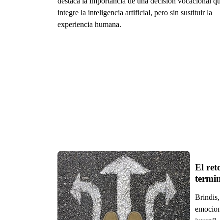
destaca la importancia de una decisión vocacional q
integre la inteligencia artificial, pero sin sustituir la
experiencia humana.
El ret
termin
Brindis,
emociona