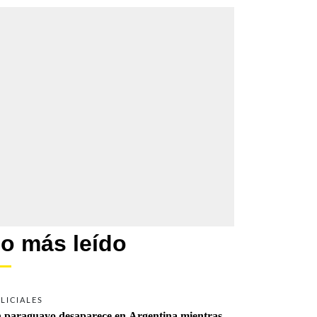
o más leído
LICIALES
 paraguayo desaparece en Argentina mientras 