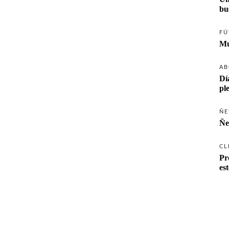
FÚ
Mu
AB
Dí
pl
ÑE
Ñe
CL
Pr
es