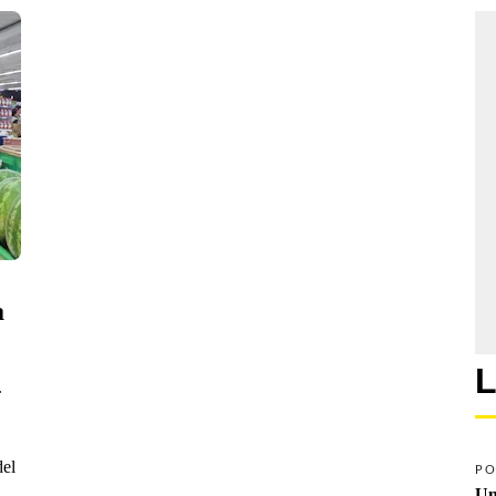
 
L
.
del
PO
Un