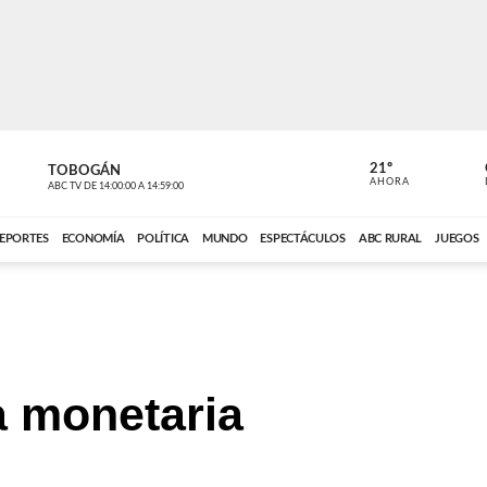
21º
TOBOGÁN
POLIDEPOR
AHORA
ABC TV
DE
14:00:00
A
14:59:00
ABC CARDINAL 
EPORTES
ECONOMÍA
POLÍTICA
MUNDO
ESPECTÁCULOS
ABC RURAL
JUEGOS
a monetaria