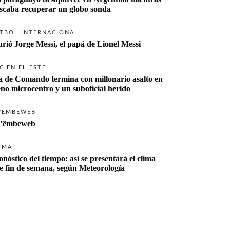
buscaba recuperar un globo sonda 
TBOL INTERNACIONAL
rió Jorge Messi, el papá de Lionel Messi
C EN EL ESTE
a de Comando termina con millonario asalto en 
eno microcentro y un suboficial herido
'ẼMBEWEB
’ẽmbeweb
IMA
onóstico del tiempo: así se presentará el clima 
te fin de semana, según Meteorología