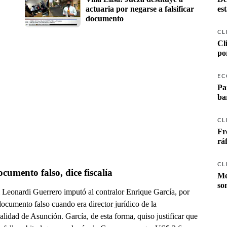
actuaria por negarse a falsificar 
es
documento
CL
Cl
po
EC
Pa
ba
CL
Fr
rá
CL
cumento falso, dice fiscalía
Me
so
l Leonardi Guerrero imputó al contralor Enrique García, por
ocumento falso cuando era director jurídico de la
lidad de Asunción. García, de esta forma, quiso justificar que