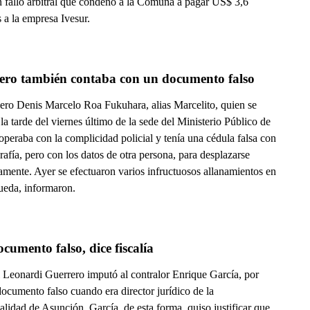
n fallo arbitral que condenó a la Comuna a pagar US$ 3,6
 a la empresa Ivesur.
lero también contaba con un documento falso
olero Denis Marcelo Roa Fukuhara, alias Marcelito, quien se
la tarde del viernes último de la sede del Ministerio Público de
peraba con la complicidad policial y tenía una cédula falsa con
rafía, pero con los datos de otra persona, para desplazarse
amente. Ayer se efectuaron varios infructuosos allanamientos en
ueda, informaron.
cumento falso, dice fiscalía
l Leonardi Guerrero imputó al contralor Enrique García, por
ocumento falso cuando era director jurídico de la
lidad de Asunción. García, de esta forma, quiso justificar que