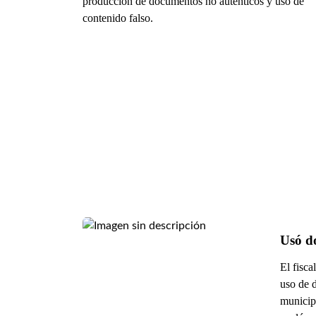
producción de documentos no auténticos y uso de
contenido falso.
Usó do
El fisca
uso de d
municipa