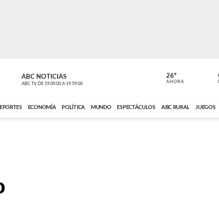
26º
ABC NOTICIAS
CARDINAL 
AHORA
ABC TV
DE
19:00:00
A
19:59:00
ABC CARDINAL 
EPORTES
ECONOMÍA
POLÍTICA
MUNDO
ESPECTÁCULOS
ABC RURAL
JUEGOS
o