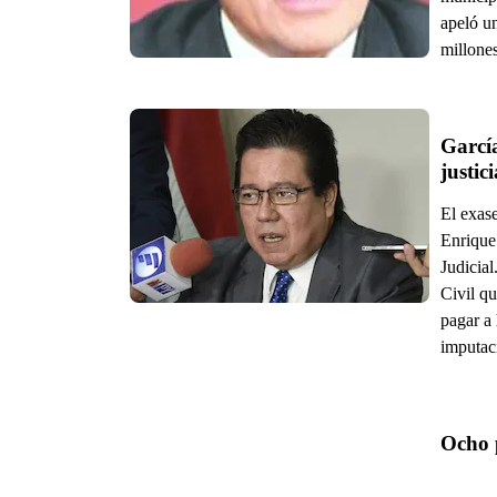
apeló u
millones
García
justici
El exas
Enrique
Judicia
Civil qu
pagar a 
imputac
Ocho 