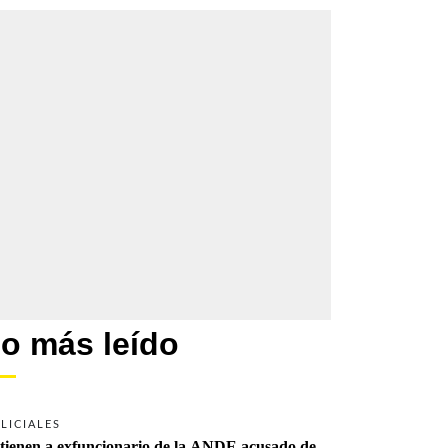
o más leído
LICIALES
tienen a exfuncionario de la ANDE acusado de 