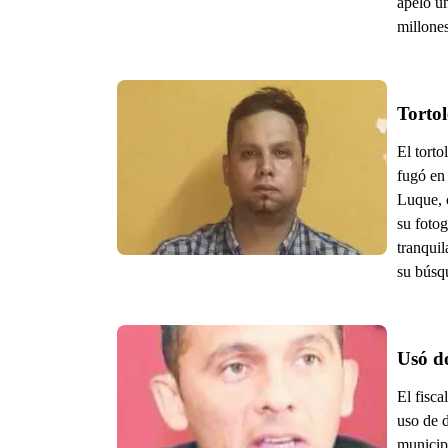
apeló u
millones
Torto
El tort
fugó en 
Luque, o
su fotog
tranquil
su búsq
Usó do
El fisca
uso de d
municipa