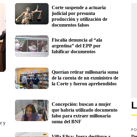
Corte suspende a actuaria 
judicial por presunta 
producción y utilización de 
documentos falsos 
Fiscalía denuncia al “ala 
argentina” del EPP por 
falsificar documentos
Querían retirar millonaria suma 
de la cuenta de un exministro de 
la Corte y fueron aprehendidos
L
Concepción: buscan a mujer 
que habría utilizado documento 
falso para extraer millonaria 
suma del BNF  
r y
PO
Villa Elisa: Jueza destituye a 
De