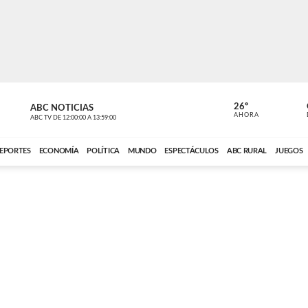
26º
ABC NOTICIAS
CARDINAL 
AHORA
ABC TV
DE
12:00:00
A
13:59:00
ABC CARDINAL 
EPORTES
ECONOMÍA
POLÍTICA
MUNDO
ESPECTÁCULOS
ABC RURAL
JUEGOS