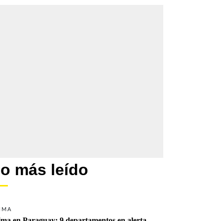
o más leído
IMA
ima en Paraguay: 9 departamentos en alerta 