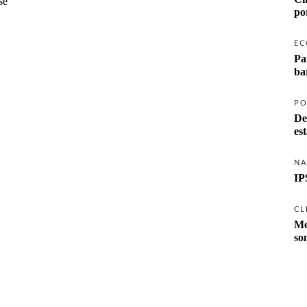
se
po
EC
Pa
ba
PO
De
es
NA
IP
CL
Me
so