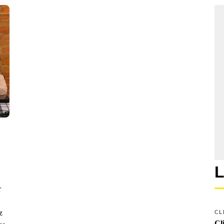
L
r
z
CL
Cl