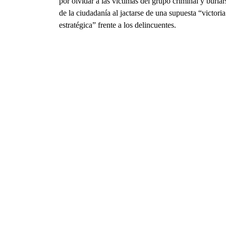
por olvidar a las víctimas del grupo criminal y burlar
de la ciudadanía al jactarse de una supuesta “victoria
estratégica” frente a los delincuentes.