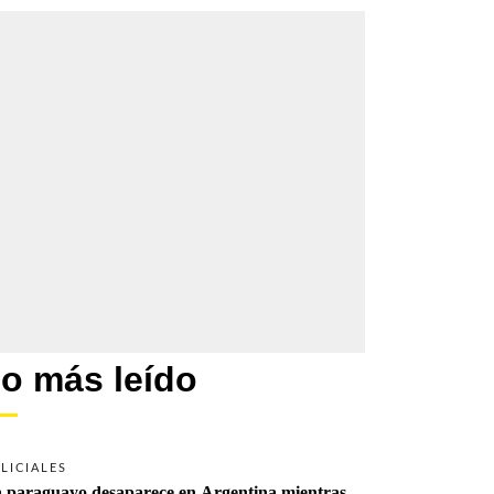
o más leído
LICIALES
 paraguayo desaparece en Argentina mientras 