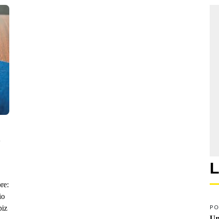
 
L
re:
io
piz
PO
Un