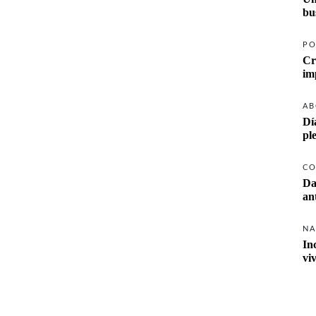
PO
Cr
AB
Dí
pl
CO
Da
NA
In
vi