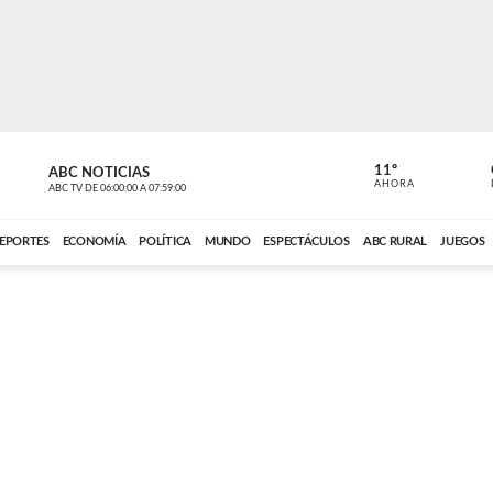
11º
ABC NOTICIAS
CONTACTO
AHORA
ABC TV
DE
06:00:00
A
07:59:00
ABC CARDINAL 
EPORTES
ECONOMÍA
POLÍTICA
MUNDO
ESPECTÁCULOS
ABC RURAL
JUEGOS