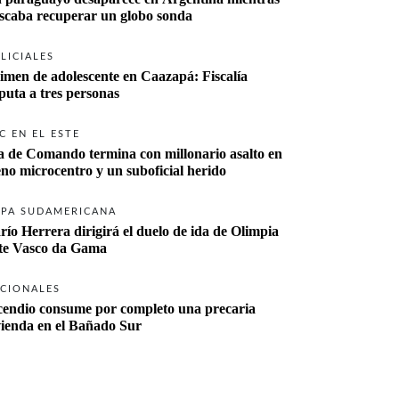
buscaba recuperar un globo sonda 
LICIALES
imen de adolescente en Caazapá: Fiscalía 
imputa a tres personas 
C EN EL ESTE
a de Comando termina con millonario asalto en 
eno microcentro y un suboficial herido
PA SUDAMERICANA
río Herrera dirigirá el duelo de ida de Olimpia 
ante Vasco da Gama 
CIONALES
cendio consume por completo una precaria 
vienda en el Bañado Sur