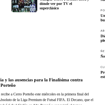
dónde ver por TV el 
superclásico
PO
Un
AB
Dí
pl
ÑE
Ñe
CL
Pr
es
a y las ausencias para la Finalísima contra 
 Porteño
recibe a Cerro Porteño este miércoles en la primera final del
Absoluto de la Liga Premium de Futsal FIFA. El Decano, que el