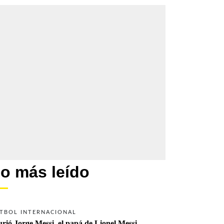
o más leído
TBOL INTERNACIONAL
rió Jorge Messi, el papá de Lionel Messi