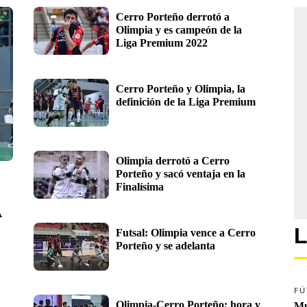
Cerro Porteño derrotó a 
Olimpia y es campeón de la 
Liga Premium 2022 
Cerro Porteño y Olimpia, la 
definición de la Liga Premium
Olimpia derrotó a Cerro 
Porteño y sacó ventaja en la 
Finalísima
 
L
Futsal: Olimpia vence a Cerro 
Porteño y se adelanta
FÚ
Olimpia-Cerro Porteño: hora y 
Mu