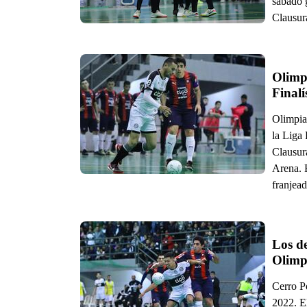
sábado 
Clausura
Olimpi
Olimpia 
la Liga
Clausur
Arena. 
franjead
Los de
Olimp
Cerro P
2022. E