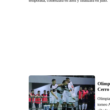
temporada, comenzará en abril y finalizará en julio.
Olimpi
Cerro
Olimpia 
torneo 