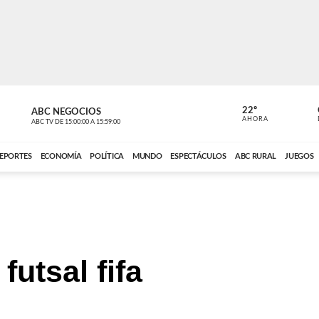
22º
ABC NEGOCIOS
POLIDEPOR
AHORA
ABC TV
DE
15:00:00
A
15:59:00
ABC CARDINAL 
EPORTES
ECONOMÍA
POLÍTICA
MUNDO
ESPECTÁCULOS
ABC RURAL
JUEGOS
futsal fifa