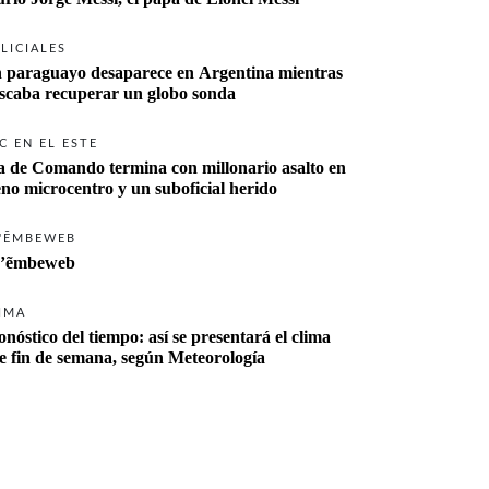
LICIALES
 paraguayo desaparece en Argentina mientras 
buscaba recuperar un globo sonda 
C EN EL ESTE
a de Comando termina con millonario asalto en 
eno microcentro y un suboficial herido
'ẼMBEWEB
’ẽmbeweb
IMA
onóstico del tiempo: así se presentará el clima 
te fin de semana, según Meteorología