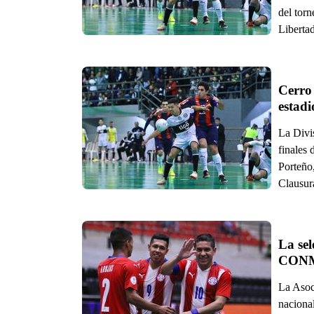
del torn
Liberta
Cerro 
estadi
La Divi
finales
Porteño
Clausura
La sel
CON
La Asoc
naciona