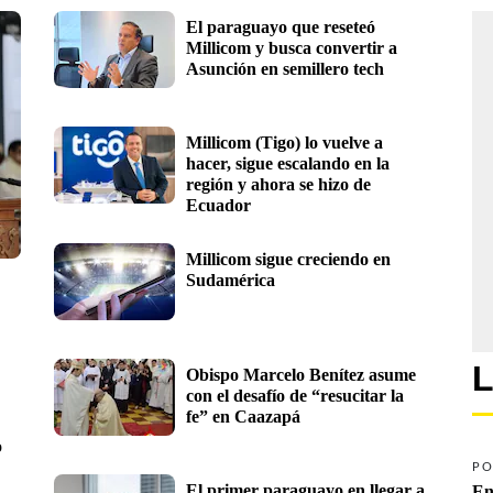
El paraguayo que reseteó 
Millicom y busca convertir a 
Asunción en semillero tech
Millicom (Tigo) lo vuelve a 
hacer, sigue escalando en la 
región y ahora se hizo de 
Ecuador
Millicom sigue creciendo en 
Sudamérica
L
Obispo Marcelo Benítez asume 
con el desafío de “resucitar la 
fe” en Caazapá
o
PO
El primer paraguayo en llegar a 
En