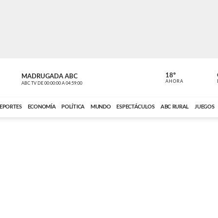
18º
MADRUGADA ABC
MADRUGAD
AHORA
ABC TV
DE
00:00:00
A
04:59:00
ABC CARDINAL 
EPORTES
ECONOMÍA
POLÍTICA
MUNDO
ESPECTÁCULOS
ABC RURAL
JUEGOS