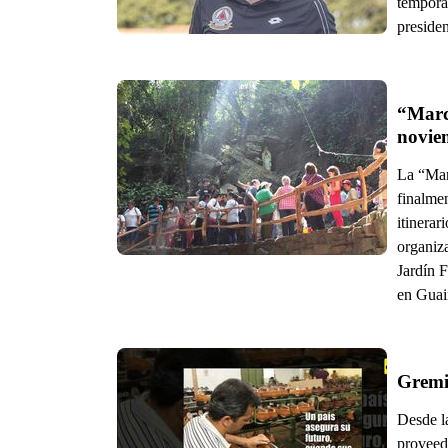
tempora
preside
“March
novie
La “Mar
finalme
itinerar
organiz
Jardín 
en Guai
Desde l
proveed