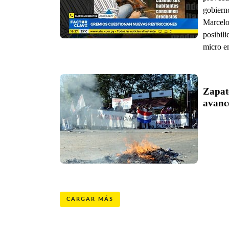
gobierno
Marcelo
posibil
micro e
Zapate
avanc
CARGAR MÁS