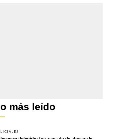
o más leído
LICIALES
fermero detenido: fue acusado de abusar de 