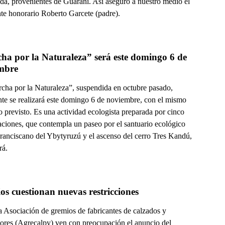
da, provenientes de Guaraní. Así aseguró a nuestro medio el
nte honorario Roberto Garcete (padre).
a por la Naturaleza” será este domingo 6 de 
mbre
cha por la Naturaleza”, suspendida en octubre pasado,
nte se realizará este domingo 6 de noviembre, con el mismo
io previsto. Es una actividad ecologista preparada por cinco
aciones, que contempla un paseo por el santuario ecológico
Franciscano del Ybytyruzú y el ascenso del cerro Tres Kandú,
rá.
Gremios cuestionan nuevas restricciones 
a Asociación de gremios de fabricantes de calzados y
ores (Agrecalpy) ven con preocupación el anuncio del