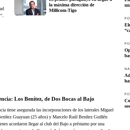
la máxima dirección de 
un
dad
Millicom-Tigo
”.
PO
El
PO
Op
ba
NA
Ad
ha
PO
encia: Los Benítez, de Dos Bocas al Bajo
Co
so
cia tiene asegurada las incorporaciones de los laterales Miguel
enítez Guayuan (25 años) y Marcelo Raúl Benítez Guillén
enes acordaron llegar al club del Bajo a préstamo por una