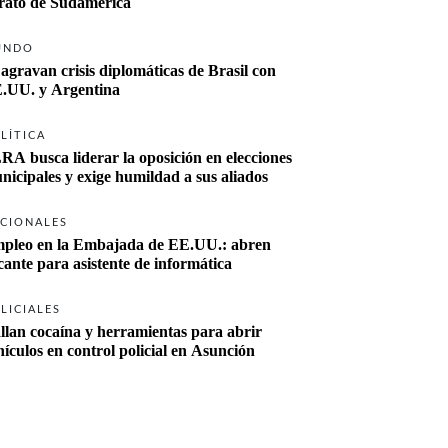
rato de Sudamérica
UNDO
 agravan crisis diplomáticas de Brasil con 
.UU. y Argentina
LÍTICA
RA busca liderar la oposición en elecciones 
nicipales y exige humildad a sus aliados
CIONALES
pleo en la Embajada de EE.UU.: abren 
cante para asistente de informática
LICIALES
llan cocaína y herramientas para abrir 
hículos en control policial en Asunción