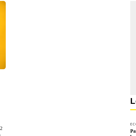
L
EC
 2
Pa
s