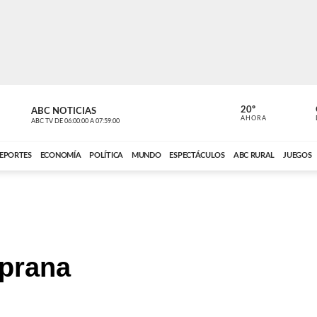
20º
ABC NOTICIAS
LA PRIMER
AHORA
ABC TV
DE
06:00:00
A
07:59:00
ABC CARDINAL 
EPORTES
ECONOMÍA
POLÍTICA
MUNDO
ESPECTÁCULOS
ABC RURAL
JUEGOS
prana