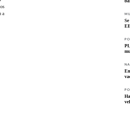
ba
ños
n a
M
Se
EE
PO
PL
mu
NA
Em
va
PO
Ha
ve