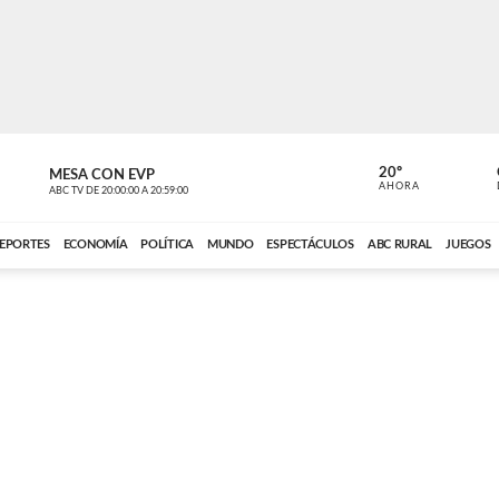
20º
MESA CON EVP
EL OBSERV
AHORA
ABC TV
DE
20:00:00
A
20:59:00
ABC CARDINAL 
EPORTES
ECONOMÍA
POLÍTICA
MUNDO
ESPECTÁCULOS
ABC RURAL
JUEGOS