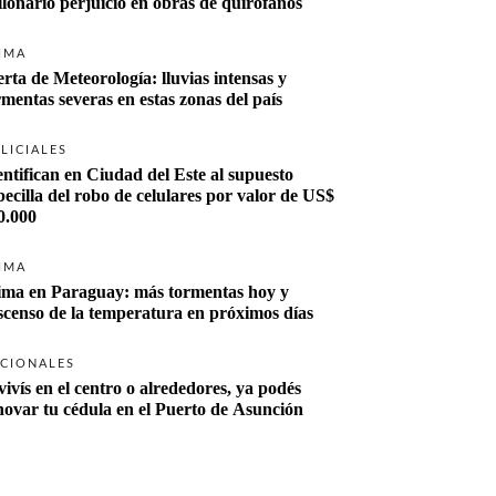
llonario perjuicio en obras de quirófanos
IMA
erta de Meteorología: lluvias intensas y 
rmentas severas en estas zonas del país
LICIALES
entifican en Ciudad del Este al supuesto 
becilla del robo de celulares por valor de US$ 
0.000
IMA
ima en Paraguay: más tormentas hoy y 
scenso de la temperatura en próximos días
CIONALES
vivís en el centro o alrededores, ya podés 
novar tu cédula en el Puerto de Asunción