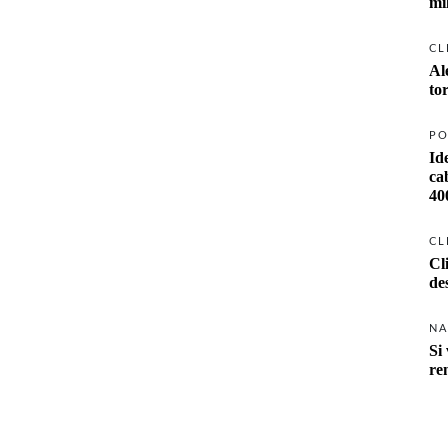
mi
CL
Al
to
PO
Id
ca
40
CL
Cl
de
NA
Si 
re