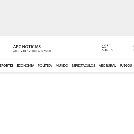
15º
ABC NOTICIAS
CARDINAL 
AHORA
ABC TV
DE
19:00:00
A
19:59:00
ABC CARDINAL 
EPORTES
ECONOMÍA
POLÍTICA
MUNDO
ESPECTÁCULOS
ABC RURAL
JUEGOS