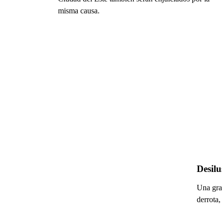
misma causa.
Desilu
Una gran
derrota,