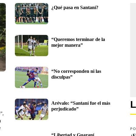
¿Qué pasa en Santaní?
“Queremos terminar de la 
mejor manera”
“No corresponden ni las 
disculpas”
L
Arévalo: “Santaní fue el más 
perjudicado”
”,
n
e
PO
“Libertad y Guaraní 
¿E