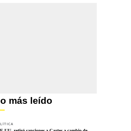
o más leído
LÍTICA
E.UU. retiró sanciones a Cartes a cambio de 