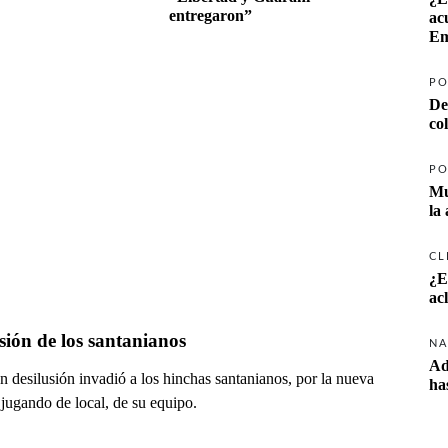
entregaron”
ac
Em
PO
De
co
PO
Mu
la
CL
¿E
ac
sión de los santanianos
NA
Ad
 desilusión invadió a los hinchas santanianos, por la nueva
ha
 jugando de local, de su equipo.