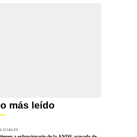
o más leído
LICIALES
tienen a exfuncionario de la ANDE acusado de 