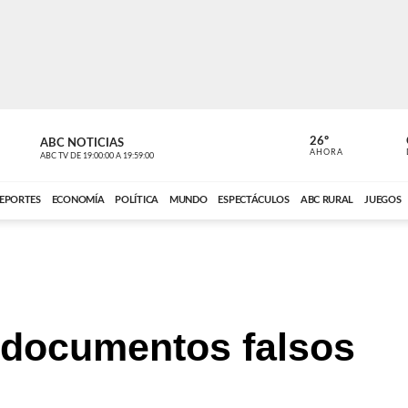
26º
ABC NOTICIAS
CARDINAL 
AHORA
ABC TV
DE
19:00:00
A
19:59:00
ABC CARDINAL 
EPORTES
ECONOMÍA
POLÍTICA
MUNDO
ESPECTÁCULOS
ABC RURAL
JUEGOS
 documentos falsos