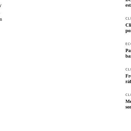
y
es
n
en
CL
Cl
po
EC
Pa
ba
CL
Fr
rá
CL
Me
so