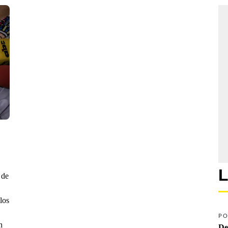
L
 de
los
PO
n
De