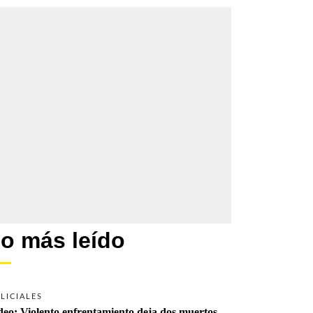
o más leído
LICIALES
deo: Violento enfrentamiento deja dos muertos 