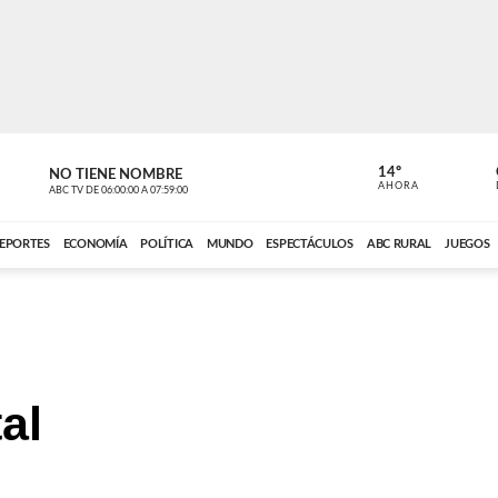
14º
NO TIENE NOMBRE
ABC RURAL
AHORA
ABC TV
DE
06:00:00
A
07:59:00
ABC CARDINAL 
EPORTES
ECONOMÍA
POLÍTICA
MUNDO
ESPECTÁCULOS
ABC RURAL
JUEGOS
al