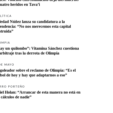
cuatro heridos en Tava’i
LÍTICA
ledad Núñez lanza su candidatura a la 
tendencia: “No nos merecemos esta capital 
struida”
IMPIA
ay un quilombo”: Vitamina Sánchez cuestiona 
 arbitraje tras la derrota de Olimpia
DE MAYO
 goleador sobre el reclamo de Olimpia: “Es el 
tbol de hoy y hay que adaptarnos a eso”
RRO PORTEÑO
iel Holan: “Arrancar de esta manera no está en 
s cálculos de nadie”