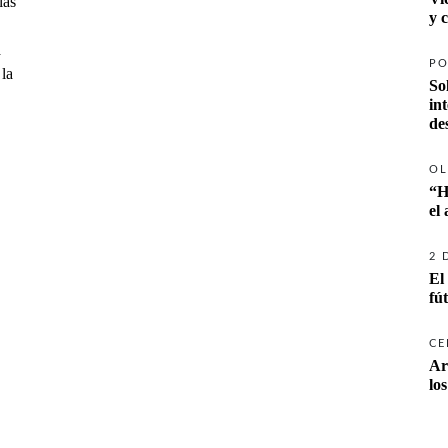
las
y 
a
PO
 la
So
in
de
OL
“H
el
2 
El
fú
CE
Ar
lo