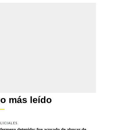
o más leído
LICIALES
fermero detenido: fue acusado de abusar de 