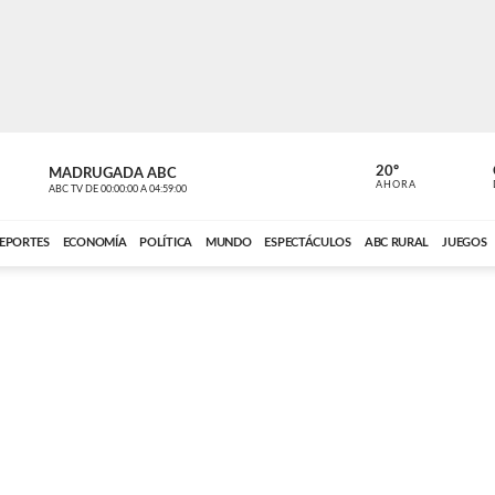
20º
MADRUGADA ABC
MADRUGAD
AHORA
ABC TV
DE
00:00:00
A
04:59:00
ABC CARDINAL 
EPORTES
ECONOMÍA
POLÍTICA
MUNDO
ESPECTÁCULOS
ABC RURAL
JUEGOS