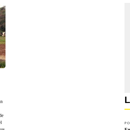
L
un
de
l
PO
sus
En