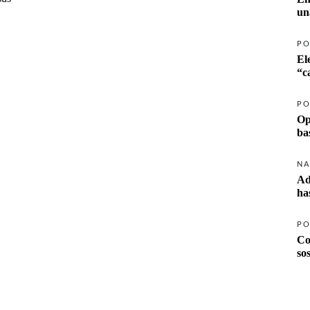
un
PO
El
PO
Op
ba
NA
Ad
ha
PO
Co
so