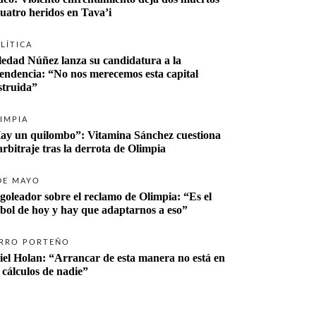
cuatro heridos en Tava’i
LÍTICA
ledad Núñez lanza su candidatura a la 
tendencia: “No nos merecemos esta capital 
struida”
IMPIA
ay un quilombo”: Vitamina Sánchez cuestiona 
 arbitraje tras la derrota de Olimpia
DE MAYO
 goleador sobre el reclamo de Olimpia: “Es el 
tbol de hoy y hay que adaptarnos a eso”
RRO PORTEÑO
iel Holan: “Arrancar de esta manera no está en 
s cálculos de nadie”