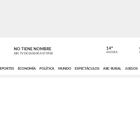
14º
NO TIENE NOMBRE
ABC RURAL
AHORA
ABC TV
DE
06:00:00
A
07:59:00
ABC CARDINAL 
EPORTES
ECONOMÍA
POLÍTICA
MUNDO
ESPECTÁCULOS
ABC RURAL
JUEGOS