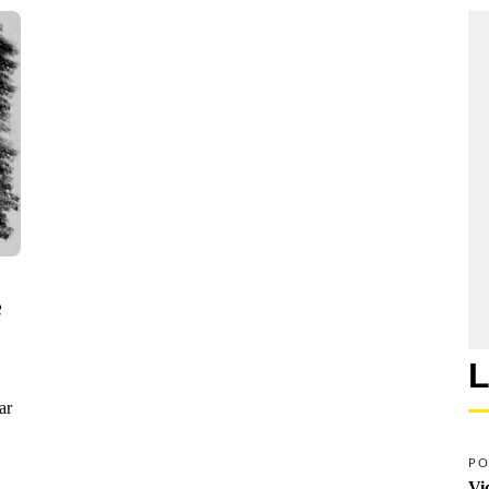
 
L
ar
PO
Vi