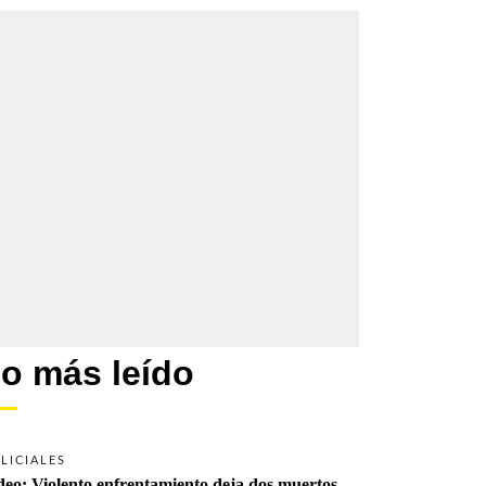
o más leído
LICIALES
deo: Violento enfrentamiento deja dos muertos 