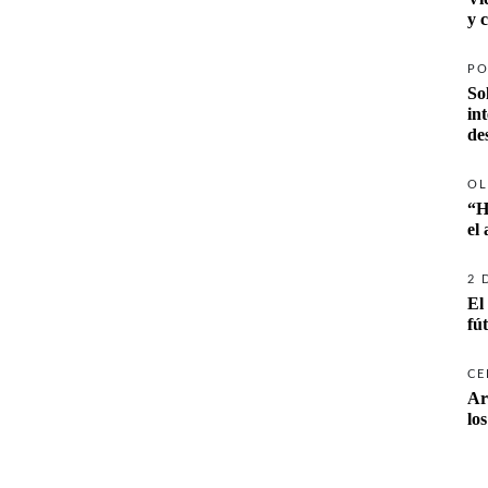
y 
PO
So
in
de
OL
“H
el
2 
El
fú
CE
Ar
lo