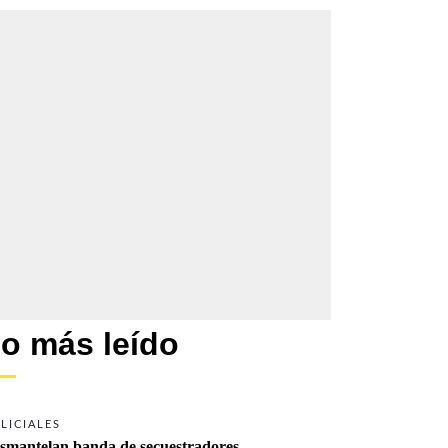
o más leído
LICIALES
smantelan banda de secuestradores 