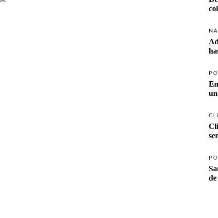
co
NA
Ad
ha
PO
En
un
CL
Cl
se
PO
Sa
de