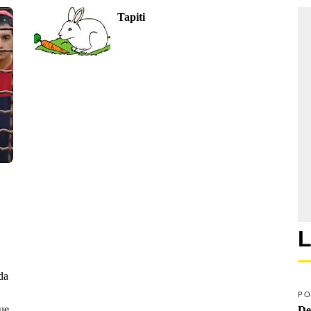
Tapiti
L
da
PO
que
De