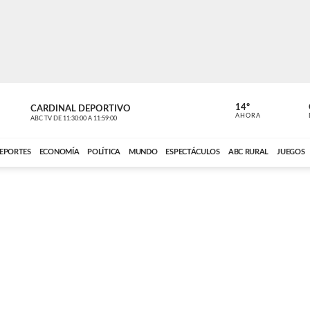
14º
CARDINAL DEPORTIVO
CARDINAL 
AHORA
ABC TV
DE
11:30:00
A
11:59:00
ABC CARDINAL 
EPORTES
ECONOMÍA
POLÍTICA
MUNDO
ESPECTÁCULOS
ABC RURAL
JUEGOS